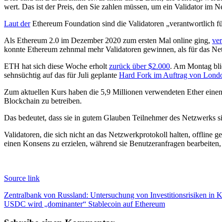
wert. Das ist der Preis, den Sie zahlen müssen, um ein Validator im 
Laut der
Ethereum Foundation sind die Validatoren „verantwortlich f
Als Ethereum 2.0 im Dezember 2020 zum ersten Mal online ging,
ver
konnte Ethereum zehnmal mehr Validatoren gewinnen, als für das Net
ETH hat sich diese Woche erholt
zurück über $2.000
. Am Montag blie
sehnsüchtig auf das für Juli geplante
Hard Fork im Auftrag von Lond
Zum aktuellen Kurs haben die 5,9 Millionen verwendeten Ether einen
Blockchain zu betreiben.
Das bedeutet, dass sie in gutem Glauben Teilnehmer des Netzwerks s
Validatoren, die sich nicht an das Netzwerkprotokoll halten, offline ge
einen Konsens zu erzielen, während sie Benutzeranfragen bearbeiten,
Source link
Beitragsnavigation
Zentralbank von Russland: Untersuchung von Investitionsrisiken in K
USDC wird „dominanter“ Stablecoin auf Ethereum