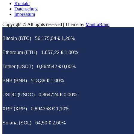
Kontakt
Datenschutz
Impressum
Copyright © All rights reserved | Theme by
MantraBrain
Bitcoin (BTC)
56.175,04
€
1,20%
Ethereum (ETH)
1.657,22
€
1,00%
Tether (USDT)
0,864542
€
0,00%
BNB (BNB)
513,39
€
1,00%
USDC (USDC)
0,864724
€
0,00%
XRP (XRP)
0,894358
€
1,10%
Solana (SOL)
64,50
€
2,60%