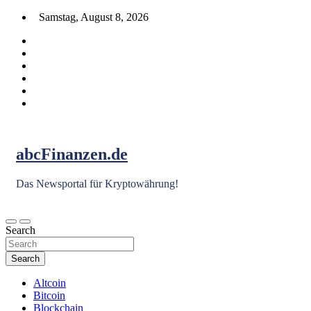
Skip
Samstag, August 8, 2026
to
content
abcFinanzen.de
Das Newsportal für Kryptowährung!
Search
Search
Altcoin
Bitcoin
Blockchain