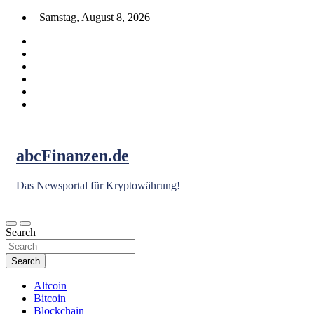
Skip
Samstag, August 8, 2026
to
content
abcFinanzen.de
Das Newsportal für Kryptowährung!
Search
Search
Altcoin
Bitcoin
Blockchain