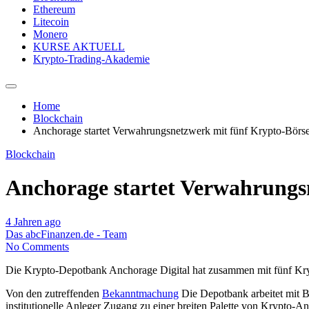
Ethereum
Litecoin
Monero
KURSE AKTUELL
Krypto-Trading-Akademie
Home
Blockchain
Anchorage startet Verwahrungsnetzwerk mit fünf Krypto-Börs
Blockchain
Anchorage startet Verwahrungs
4 Jahren ago
Das abcFinanzen.de - Team
No Comments
Die Krypto-Depotbank Anchorage Digital hat zusammen mit fünf Krypt
Von den zutreffenden
Bekanntmachung
Die Depotbank arbeitet mit B
institutionelle Anleger Zugang zu einer breiten Palette von Krypto-A