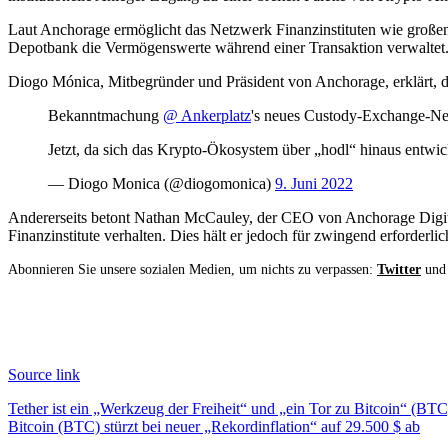
Laut Anchorage ermöglicht das Netzwerk Finanzinstituten wie große
Depotbank die Vermögenswerte während einer Transaktion verwaltet. 
Diogo Mónica, Mitbegründer und Präsident von Anchorage, erklärt, d
Bekanntmachung
@ Ankerplatz
's neues Custody-Exchange-Ne
Jetzt, da sich das Krypto-Ökosystem über „hodl“ hinaus entwick
— Diogo Monica (@diogomonica)
9. Juni 2022
Andererseits betont Nathan McCauley, der CEO von Anchorage Digital
Finanzinstitute verhalten. Dies hält er jedoch für zwingend erforderli
Abonnieren Sie unsere sozialen Medien, um nichts zu verpassen:
Twitter
un
Source link
Beitragsnavigation
Tether ist ein „Werkzeug der Freiheit“ und „ein Tor zu Bitcoin“ (BTC
Bitcoin (BTC) stürzt bei neuer „Rekordinflation“ auf 29.500 $ ab