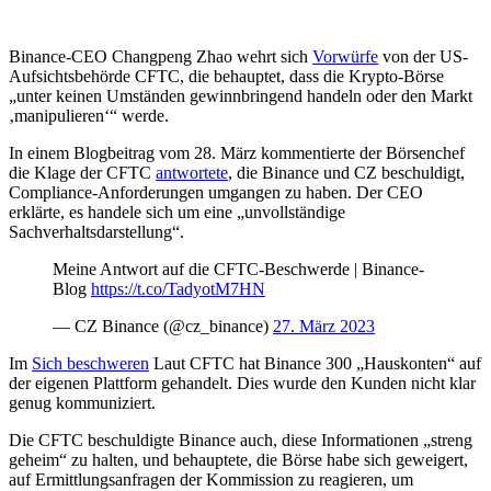
Binance-CEO Changpeng Zhao wehrt sich
Vorwürfe
von der US-
Aufsichtsbehörde CFTC, die behauptet, dass die Krypto-Börse
„unter keinen Umständen gewinnbringend handeln oder den Markt
‚manipulieren‘“ werde.
In einem Blogbeitrag vom 28. März kommentierte der Börsenchef
die Klage der CFTC
antwortete
, die Binance und CZ beschuldigt,
Compliance-Anforderungen umgangen zu haben. Der CEO
erklärte, es handele sich um eine „unvollständige
Sachverhaltsdarstellung“.
Meine Antwort auf die CFTC-Beschwerde | Binance-
Blog
https://t.co/TadyotM7HN
— CZ Binance (@cz_binance)
27. März 2023
Im
Sich beschweren
Laut CFTC hat Binance 300 „Hauskonten“ auf
der eigenen Plattform gehandelt. Dies wurde den Kunden nicht klar
genug kommuniziert.
Die CFTC beschuldigte Binance auch, diese Informationen „streng
geheim“ zu halten, und behauptete, die Börse habe sich geweigert,
auf Ermittlungsanfragen der Kommission zu reagieren, um