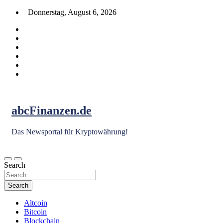
Skip
Donnerstag, August 6, 2026
to
content
abcFinanzen.de
Das Newsportal für Kryptowährung!
Search
Search
Altcoin
Bitcoin
Blockchain