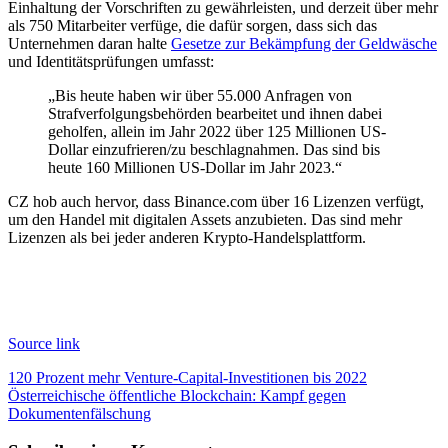
Einhaltung der Vorschriften zu gewährleisten, und derzeit über mehr
als 750 Mitarbeiter verfüge, die dafür sorgen, dass sich das
Unternehmen daran halte
Gesetze zur Bekämpfung der Geldwäsche
und Identitätsprüfungen umfasst:
„Bis heute haben wir über 55.000 Anfragen von
Strafverfolgungsbehörden bearbeitet und ihnen dabei
geholfen, allein im Jahr 2022 über 125 Millionen US-
Dollar einzufrieren/zu beschlagnahmen. Das sind bis
heute 160 Millionen US-Dollar im Jahr 2023.“
CZ hob auch hervor, dass Binance.com über 16 Lizenzen verfügt,
um den Handel mit digitalen Assets anzubieten. Das sind mehr
Lizenzen als bei jeder anderen Krypto-Handelsplattform.
Source link
Beitragsnavigation
120 Prozent mehr Venture-Capital-Investitionen bis 2022
Österreichische öffentliche Blockchain: Kampf gegen
Dokumentenfälschung