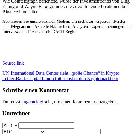
Wie Cointelegraph berichtete, wurde der Investmentfonds von Ling
Zhang und Wayne Fu gegründet, die zuvor leitende Positionen bei
Binance innehatten.
Abonnieren Sie unsere sozialen Medien, um nichts zu verpassen:
Twitter
und
Telegramm
– Aktuelle Nachrichten, Analysen, Expertenmeinungen und
Interviews mit Fokus auf die DACH-Region.
Source link
Beitragsnavigation
UN International Data Center sieht „große Chance“ in Krypto
Tether-Bank Capital Union tritt selbst in den Kryptomarkt ein
Schreibe einen Kommentar
Du musst
angemeldet
sein, um einen Kommentar abzugeben.
Umrechner