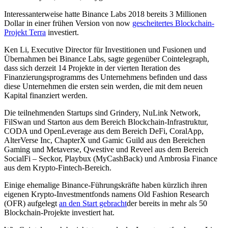
Interessanterweise hatte Binance Labs 2018 bereits 3 Millionen
Dollar in einer frühen Version von now
gescheitertes Blockchain-
Projekt Terra
investiert.
Ken Li, Executive Director für Investitionen und Fusionen und
Übernahmen bei Binance Labs, sagte gegenüber Cointelegraph,
dass sich derzeit 14 Projekte in der vierten Iteration des
Finanzierungsprogramms des Unternehmens befinden und dass
diese Unternehmen die ersten sein werden, die mit dem neuen
Kapital finanziert werden.
Die teilnehmenden Startups sind Grindery, NuLink Network,
FilSwan und Starton aus dem Bereich Blockchain-Infrastruktur,
CODA und OpenLeverage aus dem Bereich DeFi, CoralApp,
AlterVerse Inc, ChapterX und Gamic Guild aus den Bereichen
Gaming und Metaverse, Qwestive und Reveel aus dem Bereich
SocialFi – Seckor, Playbux (MyCashBack) und Ambrosia Finance
aus dem Krypto-Fintech-Bereich.
Einige ehemalige Binance-Führungskräfte haben kürzlich ihren
eigenen Krypto-Investmentfonds namens Old Fashion Research
(OFR) aufgelegt
an den Start gebracht
der bereits in mehr als 50
Blockchain-Projekte investiert hat.