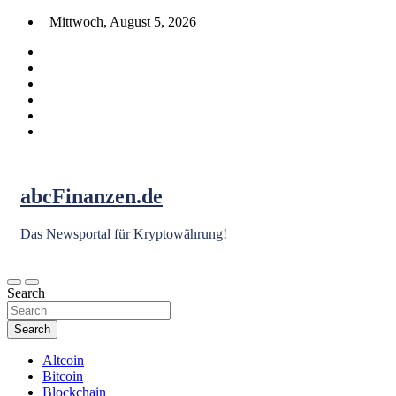
Skip
Mittwoch, August 5, 2026
to
content
abcFinanzen.de
Das Newsportal für Kryptowährung!
Search
Search
Altcoin
Bitcoin
Blockchain