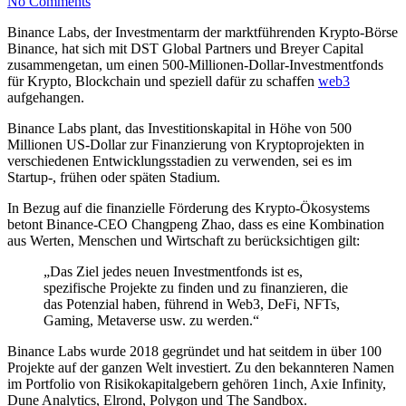
No Comments
Binance Labs, der Investmentarm der marktführenden Krypto-Börse
Binance, hat sich mit DST Global Partners und Breyer Capital
zusammengetan, um einen 500-Millionen-Dollar-Investmentfonds
für Krypto, Blockchain und speziell dafür zu schaffen
web3
aufgehangen.
Binance Labs plant, das Investitionskapital in Höhe von 500
Millionen US-Dollar zur Finanzierung von Kryptoprojekten in
verschiedenen Entwicklungsstadien zu verwenden, sei es im
Startup-, frühen oder späten Stadium.
In Bezug auf die finanzielle Förderung des Krypto-Ökosystems
betont Binance-CEO Changpeng Zhao, dass es eine Kombination
aus Werten, Menschen und Wirtschaft zu berücksichtigen gilt:
„Das Ziel jedes neuen Investmentfonds ist es,
spezifische Projekte zu finden und zu finanzieren, die
das Potenzial haben, führend in Web3, DeFi, NFTs,
Gaming, Metaverse usw. zu werden.“
Binance Labs wurde 2018 gegründet und hat seitdem in über 100
Projekte auf der ganzen Welt investiert. Zu den bekannteren Namen
im Portfolio von Risikokapitalgebern gehören 1inch, Axie Infinity,
Dune Analytics, Elrond, Polygon und The Sandbox.