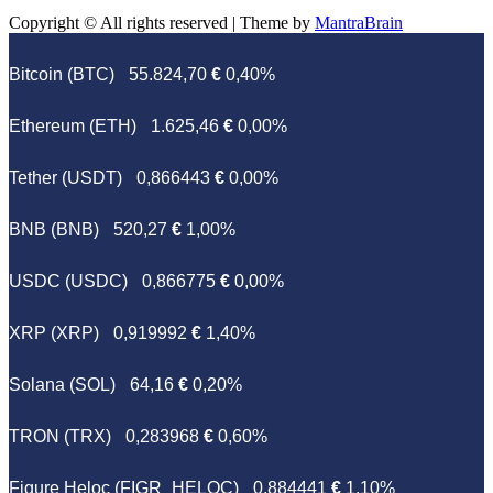
Copyright © All rights reserved | Theme by
MantraBrain
Bitcoin (BTC)
55.824,70
€
0,40%
Ethereum (ETH)
1.625,46
€
0,00%
Tether (USDT)
0,866443
€
0,00%
BNB (BNB)
520,27
€
1,00%
USDC (USDC)
0,866775
€
0,00%
XRP (XRP)
0,919992
€
1,40%
Solana (SOL)
64,16
€
0,20%
TRON (TRX)
0,283968
€
0,60%
Figure Heloc (FIGR_HELOC)
0,884441
€
1,10%