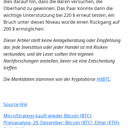
dies darauf hin, dass die Bären versuchen, die
Oberhand zu gewinnen. Das Paar könnte dann die
wichtige Unterstützung bei 220 $ erneut testen, ein
Bruch unter dieses Niveau würde einen Rückgang auf
200 $ ermöglichen.
Dieser Artikel stellt keine Anlageberatung oder Empfehlung
dar. Jede Investition oder jeder Handel ist mit Risiken
verbunden, und die Leser sollten ihre eigenen
Nachforschungen anstellen, bevor sie eine Entscheidung
treffen.
Die Marktdaten stammen von der Kryptobörse
HitBTC
.
Source link
Beitragsnavigation
MicroStrategy kauft wieder Bitcoin (BTC).
Preisanalyse, 29. Dezember: Bitcoin (BTC), Ether (ETH),