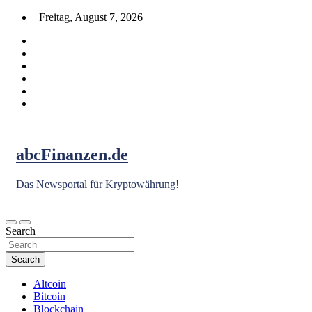
Skip
Freitag, August 7, 2026
to
content
abcFinanzen.de
Das Newsportal für Kryptowährung!
Search
Search
Altcoin
Bitcoin
Blockchain