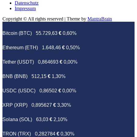
Datenschutz
Impressum
Copyright © All rights reserved | Theme by
MantraBrain
Bitcoin (BTC)
55.729,63
€
0,60%
Ethereum (ETH)
1.648,46
€
0,50%
Tether (USDT)
0,864693
€
0,00%
BNB (BNB)
512,15
€
1,30%
USDC (USDC)
0,86502
€
0,00%
XRP (XRP)
0,895627
€
3,30%
Solana (SOL)
63,03
€
2,10%
TRON (TRX)
0,282784
€
0,30%