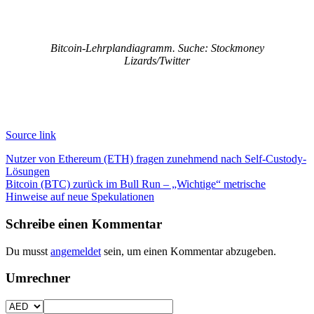
Bitcoin-Lehrplandiagramm. Suche: Stockmoney
Lizards/Twitter
Source link
Beitragsnavigation
Nutzer von Ethereum (ETH) fragen zunehmend nach Self-Custody-
Lösungen
Bitcoin (BTC) zurück im Bull Run – „Wichtige“ metrische
Hinweise auf neue Spekulationen
Schreibe einen Kommentar
Du musst
angemeldet
sein, um einen Kommentar abzugeben.
Umrechner