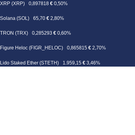
XRP (XRP)
0,897818
€
0,50%
Solana (SOL)
65,70
€
2,80%
TRON (TRX)
0,285293
€
0,60%
Figure Heloc (FIGR_HELOC)
0,865815
€
2,70%
Lido Staked Ether (STETH)
1.959,15
€
3,46%