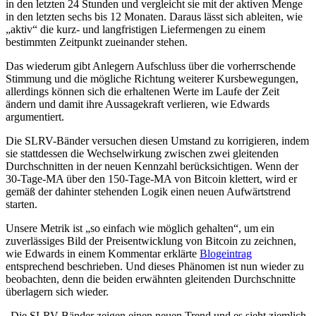
in den letzten 24 Stunden und vergleicht sie mit der aktiven Menge
in den letzten sechs bis 12 Monaten. Daraus lässt sich ableiten, wie
„aktiv“ die kurz- und langfristigen Liefermengen zu einem
bestimmten Zeitpunkt zueinander stehen.
Das wiederum gibt Anlegern Aufschluss über die vorherrschende
Stimmung und die mögliche Richtung weiterer Kursbewegungen,
allerdings können sich die erhaltenen Werte im Laufe der Zeit
ändern und damit ihre Aussagekraft verlieren, wie Edwards
argumentiert.
Die SLRV-Bänder versuchen diesen Umstand zu korrigieren, indem
sie stattdessen die Wechselwirkung zwischen zwei gleitenden
Durchschnitten in der neuen Kennzahl berücksichtigen. Wenn der
30-Tage-MA über den 150-Tage-MA von Bitcoin klettert, wird er
gemäß der dahinter stehenden Logik einen neuen Aufwärtstrend
starten.
Unsere Metrik ist „so einfach wie möglich gehalten“, um ein
zuverlässiges Bild der Preisentwicklung von Bitcoin zu zeichnen,
wie Edwards in einem Kommentar erklärte
Blogeintrag
entsprechend beschrieben. Und dieses Phänomen ist nun wieder zu
beobachten, denn die beiden erwähnten gleitenden Durchschnitte
überlagern sich wieder.
„Die SLRV-Bänder zeigen einen neuen Trend und es sieht ziemlich