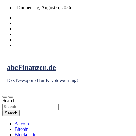
Skip
Donnerstag, August 6, 2026
to
content
abcFinanzen.de
Das Newsportal für Kryptowährung!
Search
Search
Altcoin
Bitcoin
Blockchain