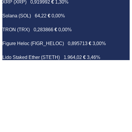
XRP (XRP)
0,919992
€
1,30%
Solana (SOL)
64,22
€
0,00%
TRON (TRX)
0,283866
€
0,00%
Figure Heloc (FIGR_HELOC)
0,895713
€
3,00%
Lido Staked Ether (STETH)
1.964,02
€
3,46%