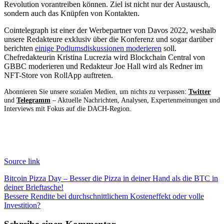
Revolution vorantreiben können. Ziel ist nicht nur der Austausch,
sondern auch das Knüpfen von Kontakten.
Cointelegraph ist einer der Werbepartner von Davos 2022, weshalb
unsere Redakteure exklusiv über die Konferenz und sogar darüber
berichten
einige Podiumsdiskussionen moderieren
soll.
Chefredakteurin Kristina Lucrezia wird Blockchain Central von
GBBC moderieren und Redakteur Joe Hall wird als Redner im
NFT-Store von RollApp auftreten.
Abonnieren Sie unsere sozialen Medien, um nichts zu verpassen:
Twitter
und
Telegramm
– Aktuelle Nachrichten, Analysen, Expertenmeinungen und
Interviews mit Fokus auf die DACH-Region.
Source link
Beitragsnavigation
Bitcoin Pizza Day – Besser die Pizza in deiner Hand als die BTC in
deiner Brieftasche!
Bessere Rendite bei durchschnittlichem Kosteneffekt oder volle
Investition?