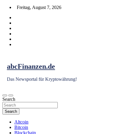
Skip
Freitag, August 7, 2026
to
content
abcFinanzen.de
Das Newsportal für Kryptowährung!
Search
Search
Altcoin
Bitcoin
Blockchain