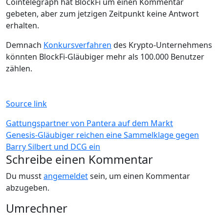
Cointelegraph hat BlockFi um einen Kommentar
gebeten, aber zum jetzigen Zeitpunkt keine Antwort
erhalten.
Demnach
Konkursverfahren
des Krypto-Unternehmens
könnten BlockFi-Gläubiger mehr als 100.000 Benutzer
zählen.
Source link
Beitragsnavigation
Gattungspartner von Pantera auf dem Markt
Genesis-Gläubiger reichen eine Sammelklage gegen
Barry Silbert und DCG ein
Schreibe einen Kommentar
Du musst
angemeldet
sein, um einen Kommentar
abzugeben.
Umrechner