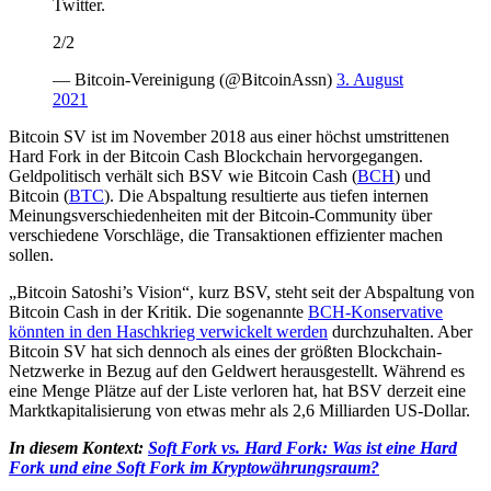
Twitter.
2/2
— Bitcoin-Vereinigung (@BitcoinAssn)
3. August
2021
Bitcoin SV ist im November 2018 aus einer höchst umstrittenen
Hard Fork in der Bitcoin Cash Blockchain hervorgegangen.
Geldpolitisch verhält sich BSV wie Bitcoin Cash (
BCH
) und
Bitcoin (
BTC
). Die Abspaltung resultierte aus tiefen internen
Meinungsverschiedenheiten mit der Bitcoin-Community über
verschiedene Vorschläge, die Transaktionen effizienter machen
sollen.
„Bitcoin Satoshi’s Vision“, kurz BSV, steht seit der Abspaltung von
Bitcoin Cash in der Kritik. Die sogenannte
BCH-Konservative
könnten in den Haschkrieg verwickelt werden
durchzuhalten. Aber
Bitcoin SV hat sich dennoch als eines der größten Blockchain-
Netzwerke in Bezug auf den Geldwert herausgestellt. Während es
eine Menge Plätze auf der Liste verloren hat, hat BSV derzeit eine
Marktkapitalisierung von etwas mehr als 2,6 Milliarden US-Dollar.
In diesem Kontext:
Soft Fork vs. Hard Fork: Was ist eine Hard
Fork und eine Soft Fork im Kryptowährungsraum?