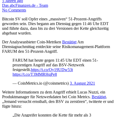
5 Jahren ago
Das abcFinanzen.de - Team
No Comments
Bitcoin SV soll Opfer eines „massiven“ 51-Prozent-Angriffs
geworden sein. Dies begann am Dienstag gegen 11:46 Uhr EDT
und führte dazu, dass bis zu drei Versionen der Kette gleichzeitig
abgebaut wurden.
Der Analyseanbieter Coin-Metriken
Bestätigt
Am
Dienstagnachmittag entdeckte seine Risikomanagement-Plattform
FARUM den 51-Prozent-Angriff.
FARUM hat heute gegen 11:45 Uhr EDT einen 51-
prozentigen Angriff auf das BSV-Netzwerk
festgestellt.
https://t.co/Oy19UDw53t
https://t.co/T3MMRHqPe8
— CoinMetrics.io (@coinmetrics)
3. August 2021
Weitere Informationen zu dem Angriff erhielt Lucas Nuzzi, ein
Produktmanager für Netzwerkdaten bei Coin Metrics.
Bestätigt
.
„Jemand versucht ernsthaft, den BSV zu zerstören“, twitterte er und
fügte hinzu:
„Die Angreifer konnten die Kette für mehr als 3