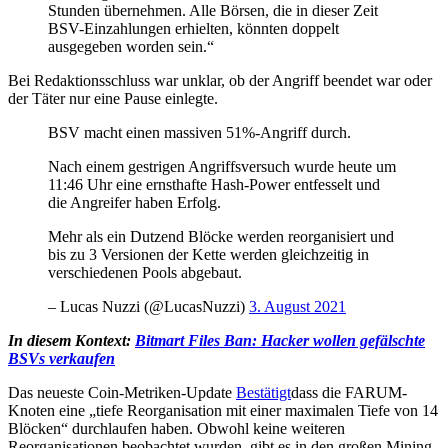
Stunden übernehmen. Alle Börsen, die in dieser Zeit
BSV-Einzahlungen erhielten, könnten doppelt
ausgegeben worden sein.“
Bei Redaktionsschluss war unklar, ob der Angriff beendet war oder
der Täter nur eine Pause einlegte.
BSV macht einen massiven 51%-Angriff durch.
Nach einem gestrigen Angriffsversuch wurde heute um
11:46 Uhr eine ernsthafte Hash-Power entfesselt und
die Angreifer haben Erfolg.
Mehr als ein Dutzend Blöcke werden reorganisiert und
bis zu 3 Versionen der Kette werden gleichzeitig in
verschiedenen Pools abgebaut.
– Lucas Nuzzi (@LucasNuzzi)
3. August 2021
In diesem Kontext:
Bitmart Files Ban: Hacker wollen gefälschte
BSVs verkaufen
Das neueste Coin-Metriken-Update
Bestätigt
dass die FARUM-
Knoten eine „tiefe Reorganisation mit einer maximalen Tiefe von 14
Blöcken“ durchlaufen haben. Obwohl keine weiteren
Reorganisationen beobachtet wurden, gibt es in den großen Mining-