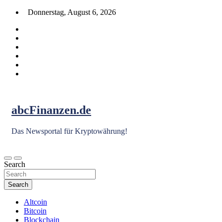
Skip
Donnerstag, August 6, 2026
to
content
abcFinanzen.de
Das Newsportal für Kryptowährung!
Search
Search
Altcoin
Bitcoin
Blockchain