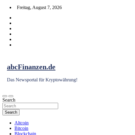
Skip
Freitag, August 7, 2026
to
content
abcFinanzen.de
Das Newsportal für Kryptowährung!
Search
Search
Altcoin
Bitcoin
Blockchain