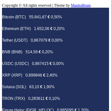
Copyright © All rights reserved | Theme by
MantraBrain
Bitcoin (BTC)
55.841,67
€
0,50%
Ethereum (ETH)
1.652,06
€
0,20%
Tether (USDT)
0,867079
€
0,00%
BNB (BNB)
514,59
€
0,20%
USDC (USDC)
0,867415
€
0,00%
XRP (XRP)
0,899846
€
2,40%
Solana (SOL)
63,10
€
1,90%
TRON (TRX)
0,283611
€
0,10%
Figure Heloc (FIGR_HELOC)
0,885095
€
1,20%