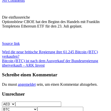
No Comments
Die einflussreiche
Optionsbörse CBOE hat den Beginn des Handels mit Franklin
Templetons Ethereum ETF für den 23. Juli geplant.
Source link
Beitragsnavigation
Wird die neue britische Regierung ihre 61.245 Bitcoin (BTC)
verkaufen?
Bitcoin (BTC) ist nach dem Ausverkauf der Bundesregierung
überverkauft – ARK Invest
Schreibe einen Kommentar
Du musst
angemeldet
sein, um einen Kommentar abzugeben.
Umrechner