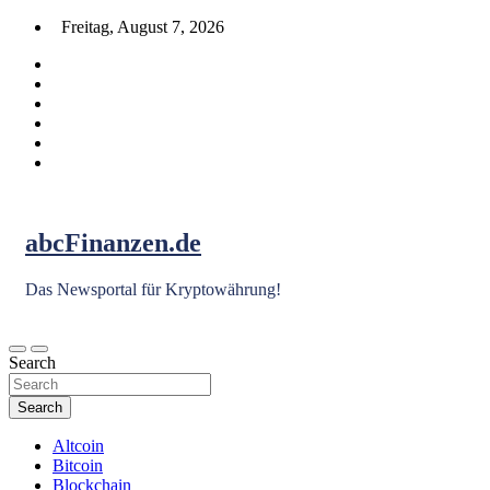
Skip
Freitag, August 7, 2026
to
content
abcFinanzen.de
Das Newsportal für Kryptowährung!
Search
Search
Altcoin
Bitcoin
Blockchain