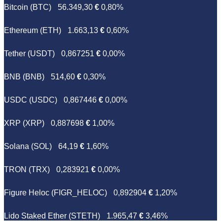
Bitcoin (BTC)
56.349,30
€
0,80%
Ethereum (ETH)
1.663,13
€
0,60%
Tether (USDT)
0,867251
€
0,00%
BNB (BNB)
514,60
€
0,30%
USDC (USDC)
0,867446
€
0,00%
XRP (XRP)
0,887698
€
1,00%
Solana (SOL)
64,19
€
1,60%
TRON (TRX)
0,283921
€
0,00%
Figure Heloc (FIGR_HELOC)
0,892904
€
1,20%
Lido Staked Ether (STETH)
1.965,47
€
3,46%