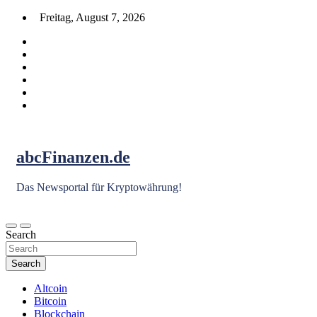
Skip
Freitag, August 7, 2026
to
content
abcFinanzen.de
Das Newsportal für Kryptowährung!
Search
Search
Altcoin
Bitcoin
Blockchain