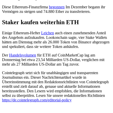
Diese Ethereum-Finanzfirma
begonnen
Im Dezember begann ihr
Vermögen zu steigen und 74.880 Ether zu transferieren.
Staker kaufen weiterhin ETH
Einige Ethereum-Hefter
Leichen
auch einen zunehmenden Anteil
des Angebots aufzukaufen. Lookonchain sagte, vier Stake Wallets
hätten am Dienstag mehr als 26.000 Token von Binance abgezogen
und spekuliert, dass sie weitere Token anhäufen.
Der
Handelsvolumen
für ETH auf CoinMarketCap lag am
Donnerstag bei etwa 23,54 Milliarden US-Dollar, verglichen mit
mehr als 27 Milliarden US-Dollar am Tag zuvor.
Cointelegraph setzt sich für unabhängigen und transparenten
Journalismus ein. Dieser Nachrichtenartikel wurde in
Übereinstimmung mit den Redaktionsrichtlinien von Cointelegraph
erstellt und zielt darauf ab, genaue und aktuelle Informationen
bereitzustellen. Den Lesern wird empfohlen, die Informationen
selbst zu überprüfen. Lesen Sie unsere redaktionellen Richtlinien
https://de.cointelegraph.com/editorial-policy