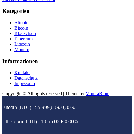
Kategorien
Altcoin
Bitcoin
Blockchain
Ethereum
Litecoin
Monero
Informationen
Kontakt
Datenschutz
Impressum
Copyright © All rights reserved | Theme by
MantraBrain
Bitcoin (BTC)
55.999,60
€
0,30%
Ethereum (ETH)
1.655,03
€
0,00%