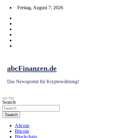
Skip
Freitag, August 7, 2026
to
content
abcFinanzen.de
Das Newsportal für Kryptowährung!
Search
Search
Altcoin
Bitcoin
Blockchain