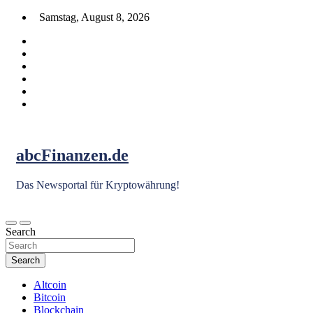
Skip
Samstag, August 8, 2026
to
content
abcFinanzen.de
Das Newsportal für Kryptowährung!
Search
Search
Altcoin
Bitcoin
Blockchain