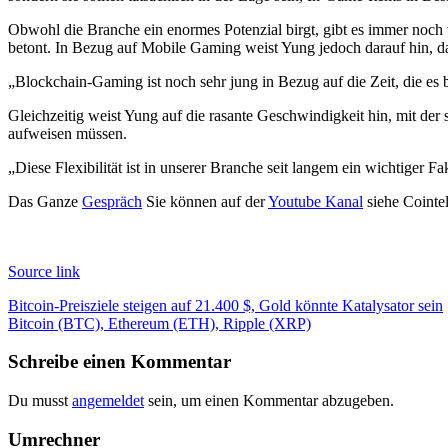
Obwohl die Branche ein enormes Potenzial birgt, gibt es immer noch
betont. In Bezug auf Mobile Gaming weist Yung jedoch darauf hin, das
„Blockchain-Gaming ist noch sehr jung in Bezug auf die Zeit, die es
Gleichzeitig weist Yung auf die rasante Geschwindigkeit hin, mit de
aufweisen müssen.
„Diese Flexibilität ist in unserer Branche seit langem ein wichtiger Fa
Das Ganze
Gespräch
Sie können auf der
Youtube Kanal
siehe Cointe
Source link
Beitragsnavigation
Bitcoin-Preisziele steigen auf 21.400 $, Gold könnte Katalysator sein
Bitcoin (BTC), Ethereum (ETH), Ripple (XRP)
Schreibe einen Kommentar
Du musst
angemeldet
sein, um einen Kommentar abzugeben.
Umrechner