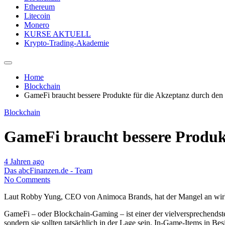
Ethereum
Litecoin
Monero
KURSE AKTUELL
Krypto-Trading-Akademie
Home
Blockchain
GameFi braucht bessere Produkte für die Akzeptanz durch den
Blockchain
GameFi braucht bessere Produk
4 Jahren ago
Das abcFinanzen.de - Team
No Comments
Laut Robby Yung, CEO von Animoca Brands, hat der Mangel an wirkl
GameFi – oder Blockchain-Gaming – ist einer der vielversprechendst
sondern sie sollten tatsächlich in der Lage sein, In-Game-Items in Be