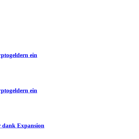
yptogeldern ein
yptogeldern ein
ar dank Expansion