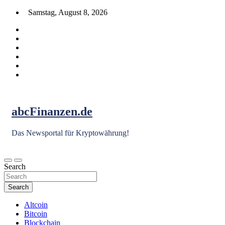
Skip
Samstag, August 8, 2026
to
content
abcFinanzen.de
Das Newsportal für Kryptowährung!
Search
Search
Altcoin
Bitcoin
Blockchain