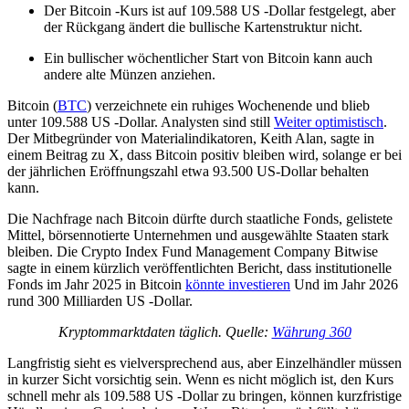
Der Bitcoin -Kurs ist auf 109.588 US -Dollar festgelegt, aber
der Rückgang ändert die bullische Kartenstruktur nicht.
Ein bullischer wöchentlicher Start von Bitcoin kann auch
andere alte Münzen anziehen.
Bitcoin (
BTC
) verzeichnete ein ruhiges Wochenende und blieb
unter 109.588 US -Dollar. Analysten sind still
Weiter optimistisch
.
Der Mitbegründer von Materialindikatoren, Keith Alan, sagte in
einem Beitrag zu X, dass Bitcoin positiv bleiben wird, solange er bei
der jährlichen Eröffnungszahl etwa 93.500 US-Dollar behalten
kann.
Die Nachfrage nach Bitcoin dürfte durch staatliche Fonds, gelistete
Mittel, börsennotierte Unternehmen und ausgewählte Staaten stark
bleiben. Die Crypto Index Fund Management Company Bitwise
sagte in einem kürzlich veröffentlichten Bericht, dass institutionelle
Fonds im Jahr 2025 in Bitcoin
könnte investieren
Und im Jahr 2026
rund 300 Milliarden US -Dollar.
Kryptommarktdaten täglich. Quelle:
Währung 360
Langfristig sieht es vielversprechend aus, aber Einzelhändler müssen
in kurzer Sicht vorsichtig sein. Wenn es nicht möglich ist, den Kurs
schnell mehr als 109.588 US -Dollar zu bringen, können kurzfristige