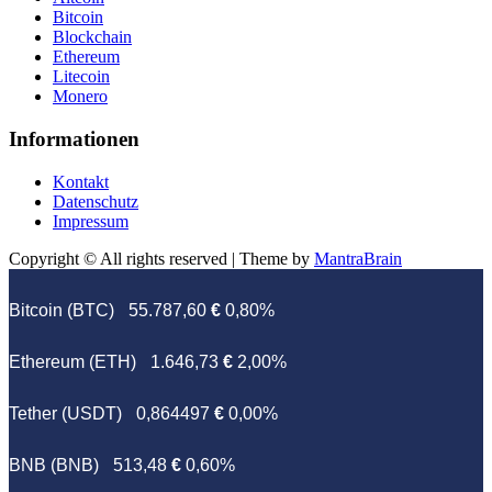
Bitcoin
Blockchain
Ethereum
Litecoin
Monero
Informationen
Kontakt
Datenschutz
Impressum
Copyright © All rights reserved | Theme by
MantraBrain
Bitcoin (BTC)
55.787,60
€
0,80%
Ethereum (ETH)
1.646,73
€
2,00%
Tether (USDT)
0,864497
€
0,00%
BNB (BNB)
513,48
€
0,60%