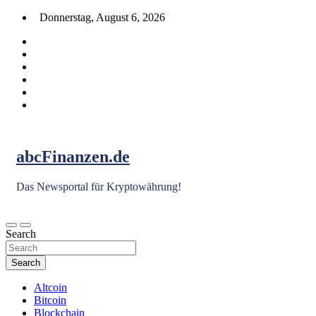
Skip
Donnerstag, August 6, 2026
to
content
abcFinanzen.de
Das Newsportal für Kryptowährung!
Search
Search
Altcoin
Bitcoin
Blockchain