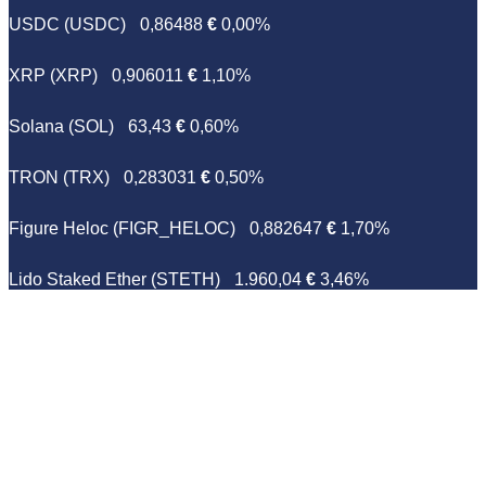
USDC (USDC)
0,86488
€
0,00%
XRP (XRP)
0,906011
€
1,10%
Solana (SOL)
63,43
€
0,60%
TRON (TRX)
0,283031
€
0,50%
Figure Heloc (FIGR_HELOC)
0,882647
€
1,70%
Lido Staked Ether (STETH)
1.960,04
€
3,46%