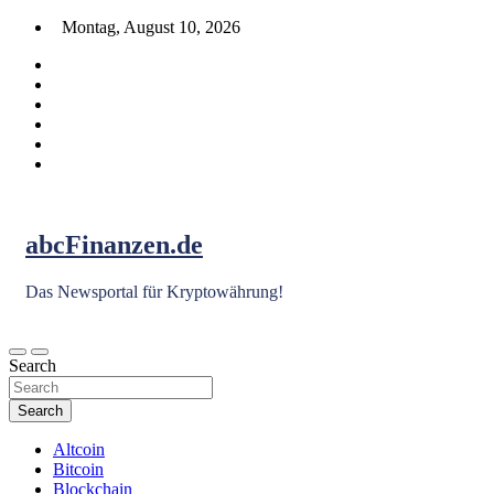
Skip
Montag, August 10, 2026
to
content
abcFinanzen.de
Das Newsportal für Kryptowährung!
Search
Search
Altcoin
Bitcoin
Blockchain