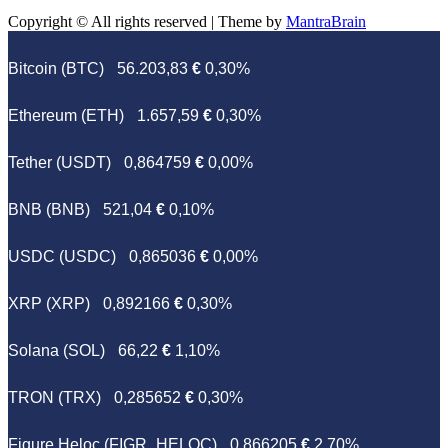
Copyright © All rights reserved | Theme by
MantraBrain
Bitcoin (BTC)
56.203,83
€
0,30%
Ethereum (ETH)
1.657,59
€
0,30%
Tether (USDT)
0,864759
€
0,00%
BNB (BNB)
521,04
€
0,10%
USDC (USDC)
0,865036
€
0,00%
XRP (XRP)
0,892166
€
0,30%
Solana (SOL)
66,22
€
1,10%
TRON (TRX)
0,285652
€
0,30%
Figure Heloc (FIGR_HELOC)
0,866205
€
2,70%