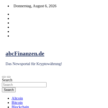
Skip
Donnerstag, August 6, 2026
to
content
abcFinanzen.de
Das Newsportal für Kryptowährung!
Search
Search
Altcoin
Bitcoin
Blockchain