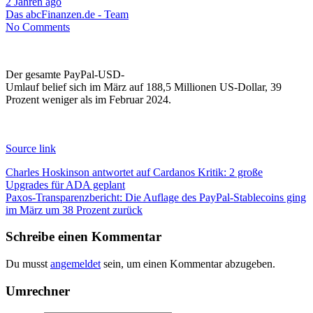
2 Jahren ago
Das abcFinanzen.de - Team
No Comments
Der gesamte PayPal-USD-
Umlauf belief sich im März auf 188,5 Millionen US-Dollar, 39
Prozent weniger als im Februar 2024.
Source link
Beitragsnavigation
Charles Hoskinson antwortet auf Cardanos Kritik: 2 große
Upgrades für ADA geplant
Paxos-Transparenzbericht: Die Auflage des PayPal-Stablecoins ging
im März um 38 Prozent zurück
Schreibe einen Kommentar
Du musst
angemeldet
sein, um einen Kommentar abzugeben.
Umrechner