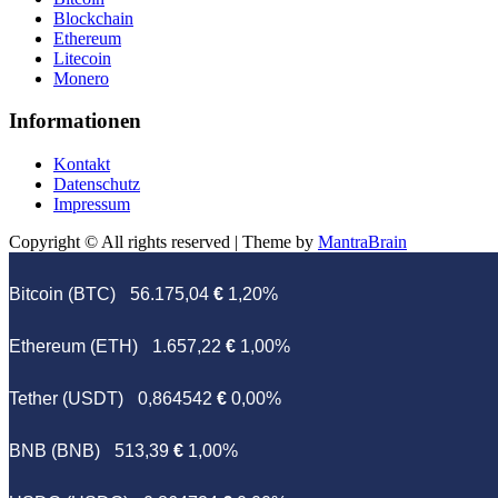
Blockchain
Ethereum
Litecoin
Monero
Informationen
Kontakt
Datenschutz
Impressum
Copyright © All rights reserved | Theme by
MantraBrain
Bitcoin (BTC)
56.175,04
€
1,20%
Ethereum (ETH)
1.657,22
€
1,00%
Tether (USDT)
0,864542
€
0,00%
BNB (BNB)
513,39
€
1,00%