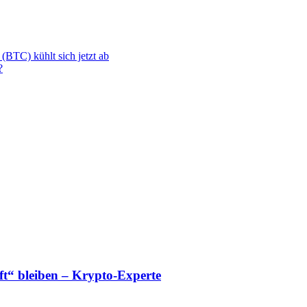
 (BTC) kühlt sich jetzt ab
?
“ bleiben – Krypto-Experte