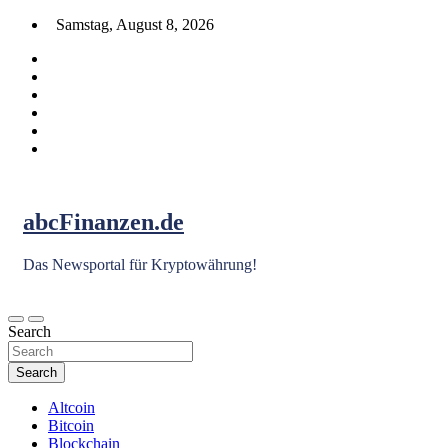
Skip
Samstag, August 8, 2026
to
content
abcFinanzen.de
Das Newsportal für Kryptowährung!
Search
Search
Altcoin
Bitcoin
Blockchain