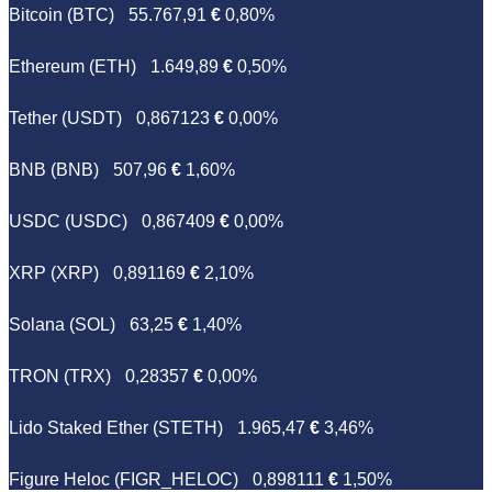
Bitcoin (BTC)
55.767,91
€
0,80%
Ethereum (ETH)
1.649,89
€
0,50%
Tether (USDT)
0,867123
€
0,00%
BNB (BNB)
507,96
€
1,60%
USDC (USDC)
0,867409
€
0,00%
XRP (XRP)
0,891169
€
2,10%
Solana (SOL)
63,25
€
1,40%
TRON (TRX)
0,28357
€
0,00%
Lido Staked Ether (STETH)
1.965,47
€
3,46%
Figure Heloc (FIGR_HELOC)
0,898111
€
1,50%