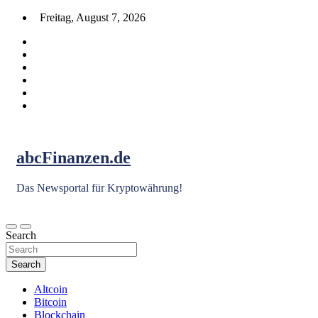
Skip
Freitag, August 7, 2026
to
content
abcFinanzen.de
Das Newsportal für Kryptowährung!
Search
Search
Altcoin
Bitcoin
Blockchain