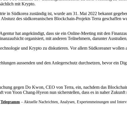
sächlich mit Krypto.
ie in Südkorea zuständig ist, wurde am 31. Mai 2022 bekannt gegeben
Absturz des südkoreanischen Blockchain-Projekts Terra geschaffen wu
Agentur hat angekündigt, dass sie ein Online-Meeting mit den Finanzau
nanzaufsicht organisiert, mit anderen Teilnehmern, darunter Australien
anztechnologie und Krypto zu diskutieren. Vor allem Südkoreaner wolle
lungen aussenden und den Anlegerschutz durchsetzen, bevor ein Digi
suchung gegen Do Kwon, CEO von Terra, ein, nachdem das Blockchain
aft von Yoon Chang-Hyeon nun sicherstellen, dass es in naher Zukunft 
d
Telegramm
– Aktuelle Nachrichten, Analysen, Expertenmeinungen und Inter