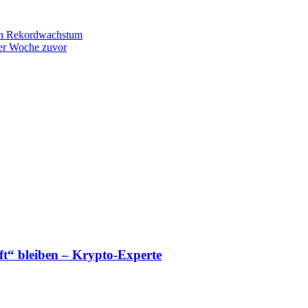
nen Rekordwachstum
der Woche zuvor
“ bleiben – Krypto-Experte