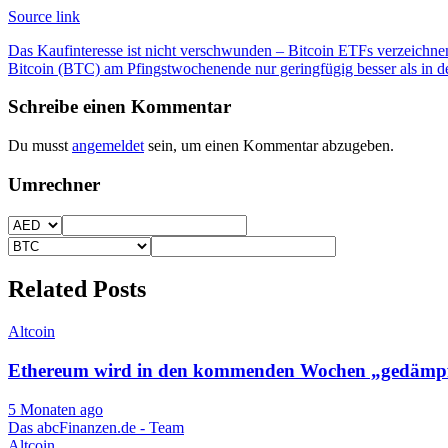
Source link
Beitragsnavigation
Das Kaufinteresse ist nicht verschwunden – Bitcoin ETFs verzeich
Bitcoin (BTC) am Pfingstwochenende nur geringfügig besser als in 
Schreibe einen Kommentar
Du musst
angemeldet
sein, um einen Kommentar abzugeben.
Umrechner
Related Posts
Altcoin
Ethereum wird in den kommenden Wochen „gedämpft
5 Monaten ago
Das abcFinanzen.de - Team
Altcoin