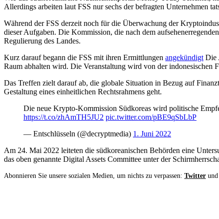
Allerdings arbeiten laut FSS nur sechs der befragten Unternehmen tat
Während der FSS derzeit noch für die Überwachung der Kryptoindustr
dieser Aufgaben. Die Kommission, die nach dem aufsehenerregenden 
Regulierung des Landes.
Kurz darauf begann die FSS mit ihren Ermittlungen
angekündigt
Die 
Raum abhalten wird. Die Veranstaltung wird von der indonesischen Fi
Das Treffen zielt darauf ab, die globale Situation in Bezug auf Fin
Gestaltung eines einheitlichen Rechtsrahmens geht.
Die neue Krypto-Kommission Südkoreas wird politische Empfeh
https://t.co/zhAmTH5JU2
pic.twitter.com/pBE9qSbLbP
— Entschlüsseln (@decryptmedia)
1. Juni 2022
Am 24. Mai 2022 leiteten die südkoreanischen Behörden eine Unter
das oben genannte Digital Assets Committee unter der Schirmherrsch
Abonnieren Sie unsere sozialen Medien, um nichts zu verpassen:
Twitter
un