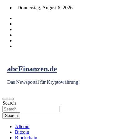
Skip
Donnerstag, August 6, 2026
to
content
abcFinanzen.de
Das Newsportal für Kryptowährung!
Search
Search
Altcoin
Bitcoin
Blockchain