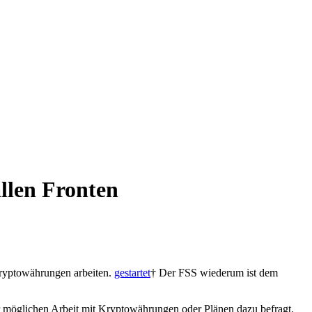
llen Fronten
 Kryptowährungen arbeiten.
gestartet
† Der FSS wiederum ist dem
er möglichen Arbeit mit Kryptowährungen oder Plänen dazu befragt.