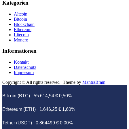
Kategorien
Altcoin
Bitcoin
Blockchain
Ethereum
Litecoin
Monero
Informationen
Kontakt
Datenschutz
Impressum
Copyright © All rights reserved | Theme by
MantraBrain
Bitcoin (BTC)
55.614,54
€
0,50%
Ethereum (ETH)
1.646,25
€
1,60%
Tether (USDT)
0,864499
€
0,00%