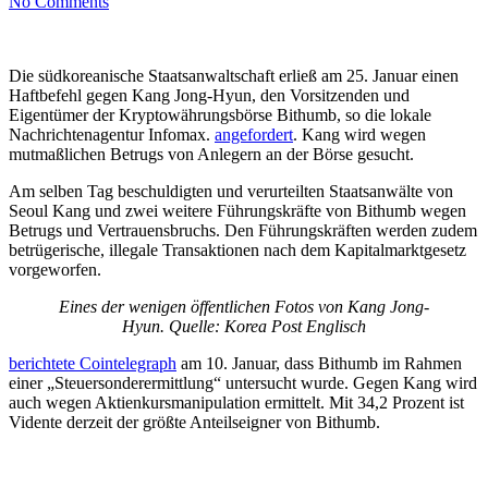
No Comments
Die südkoreanische Staatsanwaltschaft erließ am 25. Januar einen
Haftbefehl gegen Kang Jong-Hyun, den Vorsitzenden und
Eigentümer der Kryptowährungsbörse Bithumb, so die lokale
Nachrichtenagentur Infomax.
angefordert
. Kang wird wegen
mutmaßlichen Betrugs von Anlegern an der Börse gesucht.
Am selben Tag beschuldigten und verurteilten Staatsanwälte von
Seoul Kang und zwei weitere Führungskräfte von Bithumb wegen
Betrugs und Vertrauensbruchs. Den Führungskräften werden zudem
betrügerische, illegale Transaktionen nach dem Kapitalmarktgesetz
vorgeworfen.
Eines der wenigen öffentlichen Fotos von Kang Jong-
Hyun. Quelle: Korea Post Englisch
berichtete Cointelegraph
am 10. Januar, dass Bithumb im Rahmen
einer „Steuersonderermittlung“ untersucht wurde. Gegen Kang wird
auch wegen Aktienkursmanipulation ermittelt. Mit 34,2 Prozent ist
Vidente derzeit der größte Anteilseigner von Bithumb.