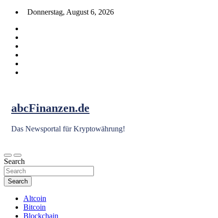
Skip
Donnerstag, August 6, 2026
to
content
abcFinanzen.de
Das Newsportal für Kryptowährung!
Search
Search
Altcoin
Bitcoin
Blockchain