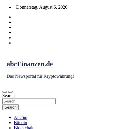
Skip
Donnerstag, August 6, 2026
to
content
abcFinanzen.de
Das Newsportal für Kryptowährung!
Search
Search
Altcoin
Bitcoin
Blockchain