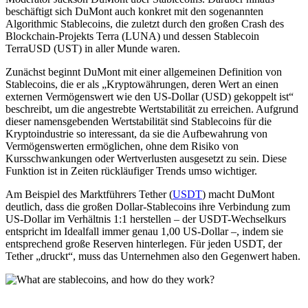
beschäftigt sich DuMont auch konkret mit den sogenannten
Algorithmic Stablecoins, die zuletzt durch den großen Crash des
Blockchain-Projekts Terra (LUNA) und dessen Stablecoin
TerraUSD (UST) in aller Munde waren.
Zunächst beginnt DuMont mit einer allgemeinen Definition von
Stablecoins, die er als „Kryptowährungen, deren Wert an einen
externen Vermögenswert wie den US-Dollar (USD) gekoppelt ist“
beschreibt, um die angestrebte Wertstabilität zu erreichen. Aufgrund
dieser namensgebenden Wertstabilität sind Stablecoins für die
Kryptoindustrie so interessant, da sie die Aufbewahrung von
Vermögenswerten ermöglichen, ohne dem Risiko von
Kursschwankungen oder Wertverlusten ausgesetzt zu sein. Diese
Funktion ist in Zeiten rückläufiger Trends umso wichtiger.
Am Beispiel des Marktführers Tether (
USDT
) macht DuMont
deutlich, dass die großen Dollar-Stablecoins ihre Verbindung zum
US-Dollar im Verhältnis 1:1 herstellen – der USDT-Wechselkurs
entspricht im Idealfall immer genau 1,00 US-Dollar –, indem sie
entsprechend große Reserven hinterlegen. Für jeden USDT, der
Tether „druckt“, muss das Unternehmen also den Gegenwert haben.