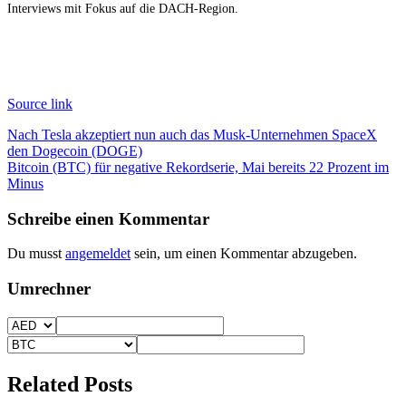
Interviews mit Fokus auf die DACH-Region.
Source link
Beitragsnavigation
Nach Tesla akzeptiert nun auch das Musk-Unternehmen SpaceX
den Dogecoin (DOGE)
Bitcoin (BTC) für negative Rekordserie, Mai bereits 22 Prozent im
Minus
Schreibe einen Kommentar
Du musst
angemeldet
sein, um einen Kommentar abzugeben.
Umrechner
Related Posts