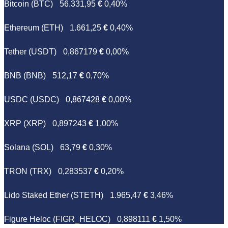
Bitcoin (BTC)
56.331,95
€
0,40%
Ethereum (ETH)
1.661,25
€
0,40%
Tether (USDT)
0,867179
€
0,00%
BNB (BNB)
512,17
€
0,70%
USDC (USDC)
0,867428
€
0,00%
XRP (XRP)
0,897243
€
1,00%
Solana (SOL)
63,79
€
0,30%
TRON (TRX)
0,283537
€
0,20%
Lido Staked Ether (STETH)
1.965,47
€
3,46%
Figure Heloc (FIGR_HELOC)
0,898111
€
1,50%