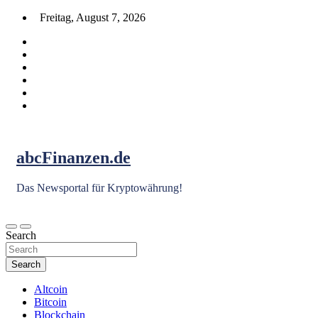
Skip
Freitag, August 7, 2026
to
content
abcFinanzen.de
Das Newsportal für Kryptowährung!
Search
Search
Altcoin
Bitcoin
Blockchain