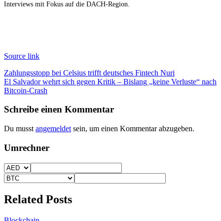
Interviews mit Fokus auf die DACH-Region.
Source link
Beitragsnavigation
Zahlungsstopp bei Celsius trifft deutsches Fintech Nuri
El Salvador wehrt sich gegen Kritik – Bislang „keine Verluste“ nach
Bitcoin-Crash
Schreibe einen Kommentar
Du musst
angemeldet
sein, um einen Kommentar abzugeben.
Umrechner
Related Posts
Blockchain