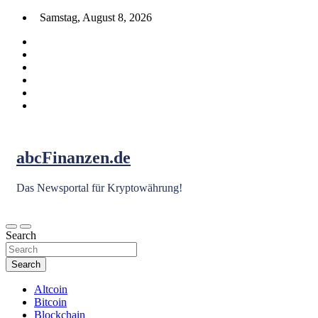
Skip
Samstag, August 8, 2026
to
content
abcFinanzen.de
Das Newsportal für Kryptowährung!
Search
Search
Altcoin
Bitcoin
Blockchain