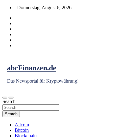
Skip
Donnerstag, August 6, 2026
to
content
abcFinanzen.de
Das Newsportal für Kryptowährung!
Search
Search
Altcoin
Bitcoin
Blockchain