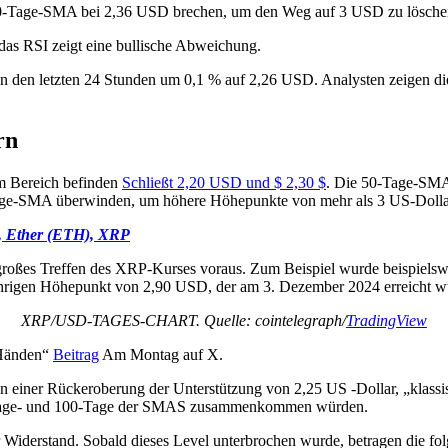
-Tage-SMA bei 2,36 USD brechen, um den Weg auf 3 USD zu lösche
as RSI zeigt eine bullische Abweichung.
l in den letzten 24 Stunden um 0,1 % auf 2,26 USD. Analysten zeigen d
rn
m Bereich befinden
Schließt 2,20 USD und $ 2,30 $
. Die 50-Tage-SMA
Tage-SMA überwinden, um höhere Höhepunkte von mehr als 3 US-Dollar
), Ether (ETH), XRP
 großes Treffen des XRP-Kurses voraus. Zum Beispiel wurde beispi
rigen Höhepunkt von 2,90 USD, der am 3. Dezember 2024 erreicht w
XRP/USD-TAGES-CHART. Quelle: cointelegraph/
TradingView
 Händen“
Beitrag
Am Montag auf X.
 einer Rückeroberung der Unterstützung von 2,25 US -Dollar, „klassisc
0-Tage- und 100-Tage der SMAS zusammenkommen würden.
ler Widerstand. Sobald dieses Level unterbrochen wurde, betragen die