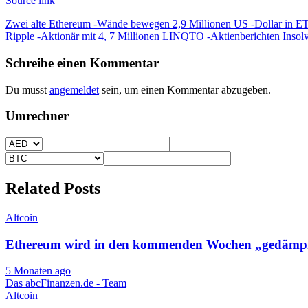
Source link
Beitragsnavigation
Zwei alte Ethereum -Wände bewegen 2,9 Millionen US -Dollar in 
Ripple -Aktionär mit 4, 7 Millionen LINQTO -Aktienberichten Insol
Schreibe einen Kommentar
Du musst
angemeldet
sein, um einen Kommentar abzugeben.
Umrechner
Related Posts
Altcoin
Ethereum wird in den kommenden Wochen „gedämpft
5 Monaten ago
Das abcFinanzen.de - Team
Altcoin