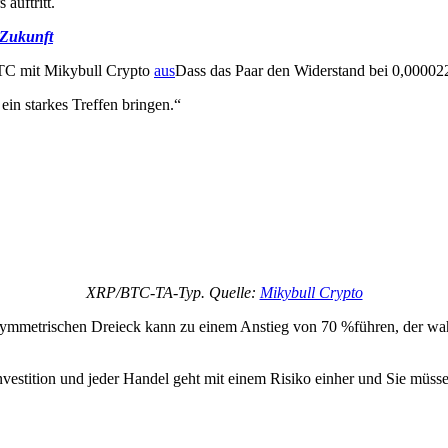
auftritt.
 Zukunft
BTC mit Mikybull Crypto
aus
Dass das Paar den Widerstand bei 0,00002
in starkes Treffen bringen.“
XRP/BTC-TA-Typ. Quelle:
Mikybull Crypto
metrischen Dreieck kann zu einem Anstieg von 70 %führen, der wah
vestition und jeder Handel geht mit einem Risiko einher und Sie müssen