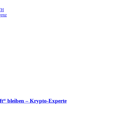
ETH
venz
“ bleiben – Krypto-Experte