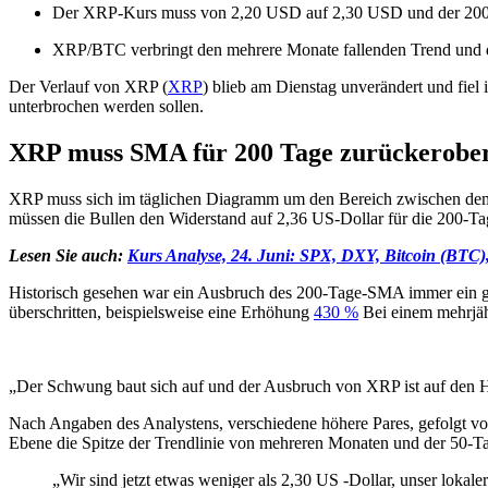
Der XRP-Kurs muss von 2,20 USD auf 2,30 USD und der 200
XRP/BTC verbringt den mehrere Monate fallenden Trend und d
Der Verlauf von XRP (
XRP
) blieb am Dienstag unverändert und fie
unterbrochen werden sollen.
XRP muss SMA für 200 Tage zurückerobe
XRP muss sich im täglichen Diagramm um den Bereich zwischen de
müssen die Bullen den Widerstand auf 2,36 US-Dollar für die 200-
Lesen Sie auch:
Kurs Analyse, 24. Juni: SPX, DXY, Bitcoin (BTC
Historisch gesehen war ein Ausbruch des 200-Tage-SMA immer ein
überschritten, beispielsweise eine Erhöhung
430 %
Bei einem mehrjäh
„Der Schwung baut sich auf und der Ausbruch von XRP ist auf den
Nach Angaben des Analystens, verschiedene höhere Pares, gefolgt von
Ebene die Spitze der Trendlinie von mehreren Monaten und der 5
„Wir sind jetzt etwas weniger als 2,30 US -Dollar, unser loka