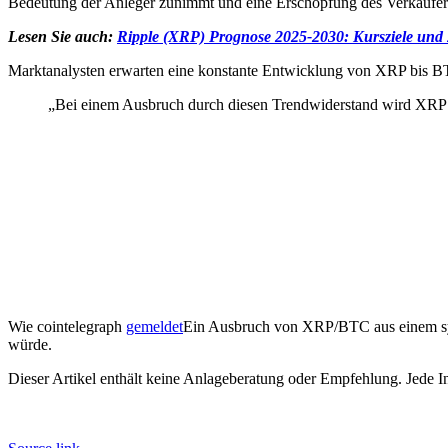
Bedeutung der Anleger zunimmt und eine Erschöpfung des Verkäufers 
Lesen Sie auch:
Ripple (XRP) Prognose 2025-2030: Kursziele und
Marktanalysten erwarten eine konstante Entwicklung von XRP bis 
„Bei einem Ausbruch durch diesen Trendwiderstand wird XRP e
Wie cointelegraph
gemeldet
Ein Ausbruch von XRP/BTC aus einem sym
würde.
Dieser Artikel enthält keine Anlageberatung oder Empfehlung. Jede In