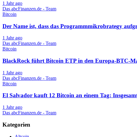
1 Jahr ago
Das abcFinanzen.de - Team
Bitcoin
Der Name ist, dass das Programmmikrobrategy aufgrun
1 Jahr ago
Das abcFinanzen.de - Team
Bitcoin
BlackRock führt Bitcoin ETP in den Europa-BTC-Ma
1 Jahr ago
Das abcFinanzen.de - Team
Bitcoin
El Salvador kauft 12 Bitcoin an einem Tag: Insgesa
1 Jahr ago
Das abcFinanzen.de - Team
Kategorien
Altcoin