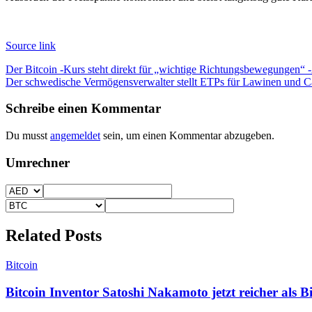
Source link
Beitragsnavigation
Der Bitcoin -Kurs steht direkt für „wichtige Richtungsbewegungen“ 
Der schwedische Vermögensverwalter stellt ETPs für Lawinen und C
Schreibe einen Kommentar
Du musst
angemeldet
sein, um einen Kommentar abzugeben.
Umrechner
Related Posts
Bitcoin
Bitcoin Inventor Satoshi Nakamoto jetzt reicher als Bi