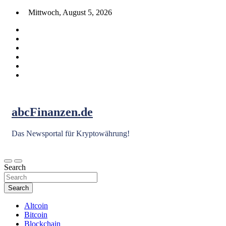
Skip
Mittwoch, August 5, 2026
to
content
abcFinanzen.de
Das Newsportal für Kryptowährung!
Search
Search
Altcoin
Bitcoin
Blockchain