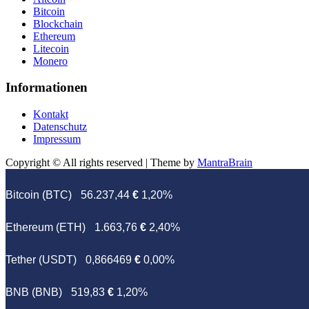
Bitcoin
Blockchain
Ethereum
Litecoin
Monero
Informationen
Kontakt
Datenschutz
Impressum
Copyright © All rights reserved | Theme by
MantraBrain
Bitcoin (BTC)
56.237,44
€
1,20%
Ethereum (ETH)
1.663,76
€
2,40%
Tether (USDT)
0,866469
€
0,00%
BNB (BNB)
519,83
€
1,20%