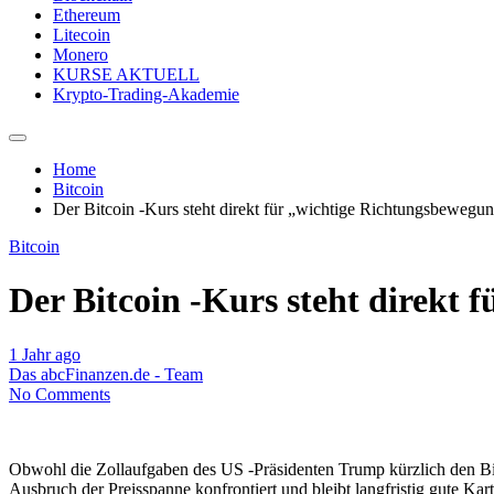
Ethereum
Litecoin
Monero
KURSE AKTUELL
Krypto-Trading-Akademie
Home
Bitcoin
Der Bitcoin -Kurs steht direkt für „wichtige Richtungsbewegu
Bitcoin
Der Bitcoin -Kurs steht direkt
1 Jahr ago
Das abcFinanzen.de - Team
No Comments
Obwohl die Zollaufgaben des US -Präsidenten Trump kürzlich den Bi
Ausbruch der Preisspanne konfrontiert und bleibt langfristig gute Kar