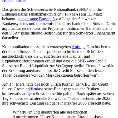
No Comments
Das gaben die Schweizerische Nationalbank (SNB) und die
Eidgenössische Finanzmarktaufsicht (FINMA) am 15. März
bekannt.
gemeinsame Botschaft
zur Lage des Schweizer
Bankensystems und der heimischen Grossbank Credit Suisse. Darin
argumentieren sie, dass die Probleme „bestimmter Bankinstitute in
den USA“ keine direkte Bedrohung für den Schweizer Finanzmarkt
darstellen.
Kommunikation muss allem vorausgehen
Anfrage
Geschrieben von
der Credit Suisse. Dementsprechend schreiben die Behörden
ausdrücklich, dass die Credit Suisse alle Kapital- und
Liquiditätsanforderungen erfüllt und dass die SNB «der Credit
Suisse bei Bedarf Liquidität zur Verfügung stellt». Dennoch wird in
der Erklärung anerkannt, dass die Credit Suisse „in den letzten
Tagen besonders von den Marktreaktionen betroffen war“.
Am 14. März hatte das noch Ulrich Körner, der CEO der Credit
Suisse Group
erklärt
dass seine Bank gegen solche Risiken
konservativ aufgestellt ist. Immerhin gab die Bank später am selben
Tag zu, dass sie „materielle Schwächen“ hatte, nachdem sie 2022
ihre schwächste Leistung seit der Finanzkrise 2008 erbracht hatte.
Wir erfüllen und übertreffen alle gesetzlichen
Anforderungen. Unser Kapital, unsere Liquiditätsbasis