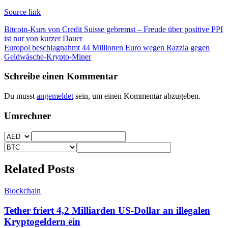
Source link
Beitragsnavigation
Bitcoin-Kurs von Credit Suisse gebremst – Freude über positive PPI
ist nur von kurzer Dauer
Europol beschlagnahmt 44 Millionen Euro wegen Razzia gegen
Geldwäsche-Krypto-Miner
Schreibe einen Kommentar
Du musst
angemeldet
sein, um einen Kommentar abzugeben.
Umrechner
Related Posts
Blockchain
Tether friert 4,2 Milliarden US-Dollar an illegalen
Kryptogeldern ein