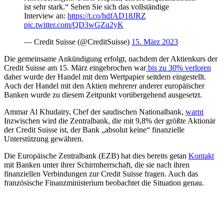
ist sehr stark.“ Sehen Sie sich das vollständige
Interview an:
https://t.co/hdfAD18JRZ
pic.twitter.com/QD3wGZq2yK
— Credit Suisse (@CreditSuisse)
15. März 2023
Die gemeinsame Ankündigung erfolgt, nachdem der Aktienkurs der
Credit Suisse am 15. März eingebrochen war
bis zu 30% verloren
daher wurde der Handel mit dem Wertpapier seitdem eingestellt.
Auch der Handel mit den Aktien mehrerer anderer europäischer
Banken wurde zu diesem Zeitpunkt vorübergehend ausgesetzt.
Ammar Al Khudairy, Chef der saudischen Nationalbank,
warnt
Inzwischen wird die Zentralbank, die mit 9,8% der größte Aktionär
der Credit Suisse ist, der Bank „absolut keine“ finanzielle
Unterstützung gewähren.
Die Europäische Zentralbank (EZB) hat dies bereits getan
Kontakt
mit Banken unter ihrer Schirmherrschaft, die sie nach ihren
finanziellen Verbindungen zur Credit Suisse fragen. Auch das
französische Finanzministerium beobachtet die Situation genau.