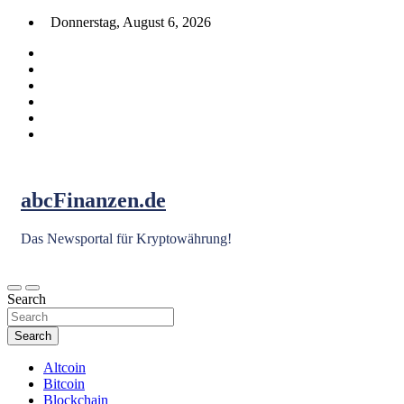
Skip
Donnerstag, August 6, 2026
to
content
abcFinanzen.de
Das Newsportal für Kryptowährung!
Search
Search
Altcoin
Bitcoin
Blockchain