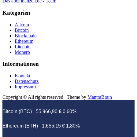
Das abcFinanzen.de - Team
Kategorien
Altcoin
Bitcoin
Blockchain
Ethereum
Litecoin
Monero
Informationen
Kontakt
Datenschutz
Impressum
Copyright © All rights reserved | Theme by
MantraBrain
Bitcoin (BTC)
55.966,90
€
0,60%
Ethereum (ETH)
1.655,15
€
1,80%