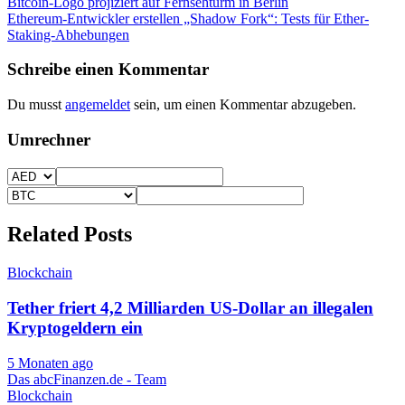
Beitragsnavigation
Bitcoin-Logo projiziert auf Fernsehturm in Berlin
Ethereum-Entwickler erstellen „Shadow Fork“: Tests für Ether-
Staking-Abhebungen
Schreibe einen Kommentar
Du musst
angemeldet
sein, um einen Kommentar abzugeben.
Umrechner
Related Posts
Blockchain
Tether friert 4,2 Milliarden US-Dollar an illegalen
Kryptogeldern ein
5 Monaten ago
Das abcFinanzen.de - Team
Blockchain