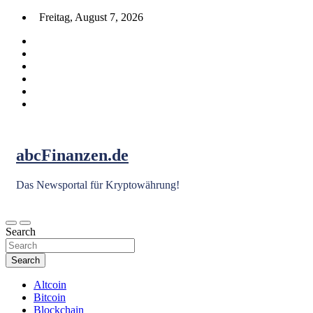
Skip
Freitag, August 7, 2026
to
content
abcFinanzen.de
Das Newsportal für Kryptowährung!
Search
Search
Altcoin
Bitcoin
Blockchain