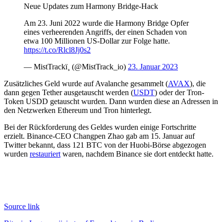
Neue Updates zum Harmony Bridge-Hack
Am 23. Juni 2022 wurde die Harmony Bridge Opfer
eines verheerenden Angriffs, der einen Schaden von
etwa 100 Millionen US-Dollar zur Folge hatte.
https://t.co/Rlcl8Jj0s2
— MistTrackï¸ (@MistTrack_io)
23. Januar 2023
Zusätzliches Geld wurde auf Avalanche gesammelt (
AVAX
), die
dann gegen Tether ausgetauscht werden (
USDT
) oder der Tron-
Token USDD getauscht wurden. Dann wurden diese an Adressen in
den Netzwerken Ethereum und Tron hinterlegt.
Bei der Rückforderung des Geldes wurden einige Fortschritte
erzielt. Binance-CEO Changpen Zhao gab am 15. Januar auf
Twitter bekannt, dass 121 BTC von der Huobi-Börse abgezogen
wurden
restauriert
waren, nachdem Binance sie dort entdeckt hatte.
Source link