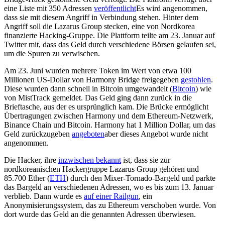
eine Liste mit 350 Adressen
veröffentlicht
Es wird angenommen,
dass sie mit diesem Angriff in Verbindung stehen. Hinter dem
Angriff soll die Lazarus Group stecken, eine von Nordkorea
finanzierte Hacking-Gruppe. Die Plattform teilte am 23. Januar auf
Twitter mit, dass das Geld durch verschiedene Börsen gelaufen sei,
um die Spuren zu verwischen.
Am 23. Juni wurden mehrere Token im Wert von etwa 100
Millionen US-Dollar von Harmony Bridge freigegeben
gestohlen
.
Diese wurden dann schnell in Bitcoin umgewandelt (
Bitcoin
) wie
von MistTrack gemeldet. Das Geld ging dann zurück in die
Brieftasche, aus der es ursprünglich kam. Die Brücke ermöglicht
Übertragungen zwischen Harmony und dem Ethereum-Netzwerk,
Binance Chain und Bitcoin. Harmony hat 1 Million Dollar, um das
Geld zurückzugeben
angeboten
aber dieses Angebot wurde nicht
angenommen.
Die Hacker, ihre
inzwischen bekannt
ist, dass sie zur
nordkoreanischen Hackergruppe Lazarus Group gehören und
85.700 Ether (
ETH
) durch den Mixer-Tornado-Bargeld und parkte
das Bargeld an verschiedenen Adressen, wo es bis zum 13. Januar
verblieb. Dann wurde es
auf einer Railgun
, ein
Anonymisierungssystem, das zu Ethereum verschoben wurde. Von
dort wurde das Geld an die genannten Adressen überwiesen.