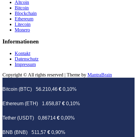
Altcoin
Bitcoin
Blockchain
Ethereum
Litecoin
Monero
Informationen
Kontakt
Datenschutz
Impressum
Copyright © All rights reserved | Theme by
MantraBrain
Bitcoin (BTC)
56.210,46
€
0,10%
Ethereum (ETH)
1.658,87
€
0,10%
Tether (USDT)
0,86714
€
0,00%
BNB (BNB)
511,57
€
0,90%