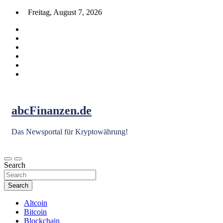
Skip
Freitag, August 7, 2026
to
content
abcFinanzen.de
Das Newsportal für Kryptowährung!
Search
Search
Altcoin
Bitcoin
Blockchain