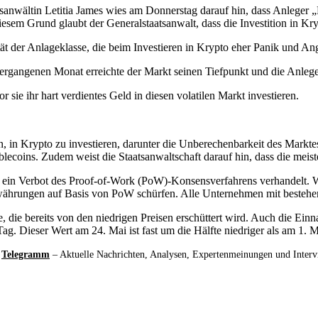
nwältin Letitia James wies am Donnerstag darauf hin, dass Anleger „Mi
sem Grund glaubt der Generalstaatsanwalt, dass die Investition in Kr
tät der Anlageklasse, die beim Investieren in Krypto eher Panik und A
ergangenen Monat erreichte der Markt seinen Tiefpunkt und die Anlege
 sie ihr hart verdientes Geld in diesen volatilen Markt investieren.
n, in Krypto zu investieren, darunter die Unberechenbarkeit des Mark
Stablecoins. Zudem weist die Staatsanwaltschaft darauf hin, dass die me
ein Verbot des Proof-of-Work (PoW)-Konsensverfahrens verhandelt. We
währungen auf Basis von PoW schürfen. Alle Unternehmen mit bestehen
, die bereits von den niedrigen Preisen erschüttert wird. Auch die Ein
g. Dieser Wert am 24. Mai ist fast um die Hälfte niedriger als am 1. 
d
Telegramm
– Aktuelle Nachrichten, Analysen, Expertenmeinungen und Inter