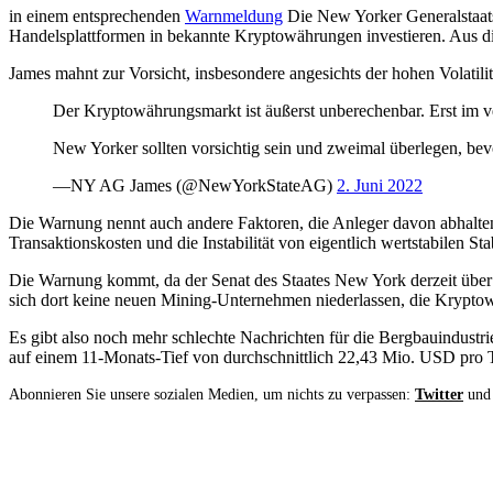
in einem entsprechenden
Warnmeldung
Die New Yorker Generalstaatsa
Handelsplattformen in bekannte Kryptowährungen investieren. Aus die
James mahnt zur Vorsicht, insbesondere angesichts der hohen Volatili
Der Kryptowährungsmarkt ist äußerst unberechenbar. Erst im v
New Yorker sollten vorsichtig sein und zweimal überlegen, bevor
—NY AG James (@NewYorkStateAG)
2. Juni 2022
Die Warnung nennt auch andere Faktoren, die Anleger davon abhalte
Transaktionskosten und die Instabilität von eigentlich wertstabilen 
Die Warnung kommt, da der Senat des Staates New York derzeit über 
sich dort keine neuen Mining-Unternehmen niederlassen, die Krypto
Es gibt also noch mehr schlechte Nachrichten für die Bergbauindustrie
auf einem 11-Monats-Tief von durchschnittlich 22,43 Mio. USD pro Ta
Abonnieren Sie unsere sozialen Medien, um nichts zu verpassen:
Twitter
un