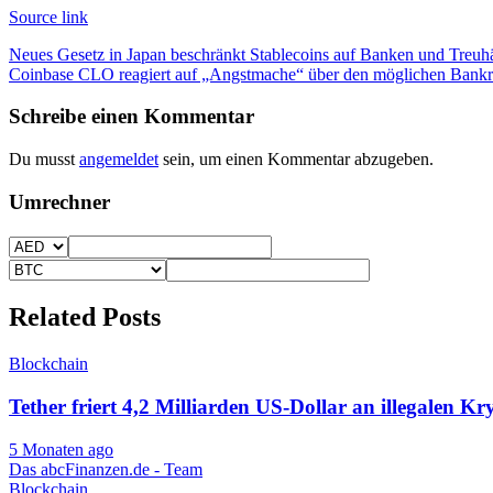
Source link
Beitragsnavigation
Neues Gesetz in Japan beschränkt Stablecoins auf Banken und Treuh
Coinbase CLO reagiert auf „Angstmache“ über den möglichen Bankr
Schreibe einen Kommentar
Du musst
angemeldet
sein, um einen Kommentar abzugeben.
Umrechner
Related Posts
Blockchain
Tether friert 4,2 Milliarden US-Dollar an illegalen Kr
5 Monaten ago
Das abcFinanzen.de - Team
Blockchain