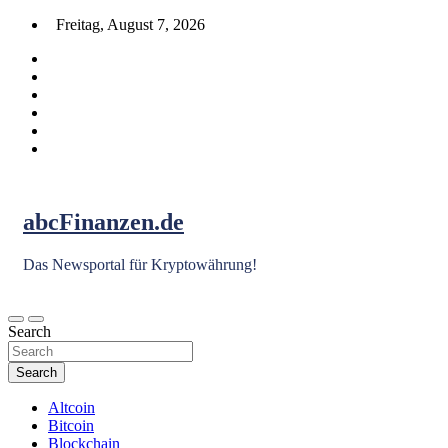
Skip
Freitag, August 7, 2026
to
content
abcFinanzen.de
Das Newsportal für Kryptowährung!
Search
Search
Altcoin
Bitcoin
Blockchain