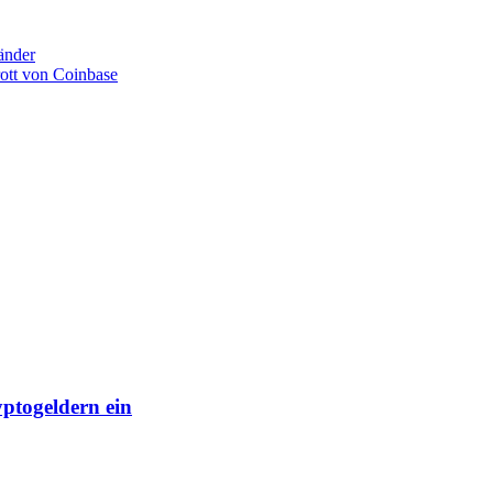
änder
ott von Coinbase
yptogeldern ein