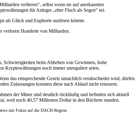
lliarden verlieren“, selbst wenn sie auf anerkannten
yptowährungen für Anleger „eher Fluch als Segen“ sei.
ngst als Glück und Euphorie auslösen könnte.
r verloren Hunderte von Milliarden.
tes, Schwierigkeiten beim Abheben von Gewinnen, hohe
isten Kryptowährungen noch immer unreguliert seien.
nn das entsprechende Gesetz tatsächlich verabschiedet wird, dürfen
den Zulassungen konnten diese nach Ablauf nicht erneuern.
nahmen der Miner sind deutlich rückläufig und befinden sich aktuell
Mai, weil noch 40,57 Millionen Dollar in den Büchern standen.
views mit Fokus auf die DACH-Region.