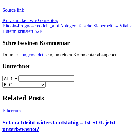
Source link
Beitragsnavigation
Kurz drücken wie GameStop
Bitcoin-Prognosemodell „gibt Anlegern falsche Sicherheit“ – Vitalik
Buterin kritisiert S2F
Schreibe einen Kommentar
Du musst
angemeldet
sein, um einen Kommentar abzugeben.
Umrechner
Related Posts
Ethereum
Solana bleibt widerstandsfähig – Ist SOL jetzt
unterbewertet?