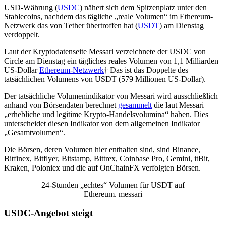
USD-Währung (
USDC
) nähert sich dem Spitzenplatz unter den
Stablecoins, nachdem das tägliche „reale Volumen“ im Ethereum-
Netzwerk das von Tether übertroffen hat (
USDT
) am Dienstag
verdoppelt.
Laut der Kryptodatenseite Messari verzeichnete der USDC von
Circle am Dienstag ein tägliches reales Volumen von 1,1 Milliarden
US-Dollar
Ethereum-Netzwerk
† Das ist das Doppelte des
tatsächlichen Volumens von USDT (579 Millionen US-Dollar).
Der tatsächliche Volumenindikator von Messari wird ausschließlich
anhand von Börsendaten berechnet
gesammelt
die laut Messari
„erhebliche und legitime Krypto-Handelsvolumina“ haben. Dies
unterscheidet diesen Indikator von dem allgemeinen Indikator
„Gesamtvolumen“.
Die Börsen, deren Volumen hier enthalten sind, sind Binance,
Bitfinex, Bitflyer, Bitstamp, Bittrex, Coinbase Pro, Gemini, itBit,
Kraken, Poloniex und die auf OnChainFX verfolgten Börsen.
24-Stunden „echtes“ Volumen für USDT auf
Ethereum. messari
USDC-Angebot steigt