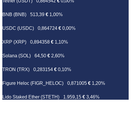
Tether (USDT)
0,864542
€
0,00%
BNB (BNB)
513,39
€
1,00%
USDC (USDC)
0,864724
€
0,00%
XRP (XRP)
0,894358
€
1,10%
Solana (SOL)
64,50
€
2,60%
TRON (TRX)
0,283154
€
0,10%
Figure Heloc (FIGR_HELOC)
0,871005
€
1,20%
Lido Staked Ether (STETH)
1.959,15
€
3,46%