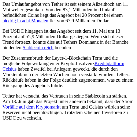
Das Umlaufangebot von Tether ist seit seinem Allzeithoch am 11.
Mai weiter gesunken. Von den 83,1 Milliarden im Umlauf
befindlichen Coins liegt das Angebot bei 20 Prozent bei einem
niedrig in acht Monaten
fiel von 67,9 Milliarden Dollar.
Bei USDC hingegen ist das Angebot seit dem 11. Mai um 13
Prozent auf 55,9 Milliarden Dollar gestiegen. Wenn sich dieser
Trend fortsetzt, könnte dies auf Tethers Dominanz in der Branche
hindeuten
Stablecoin reich
beenden
Der Zusammenbruch der Layer-1-Blockchain Terra und die
mögliche Folgewirkung einer Krypto-Insolvenz
Kreditplattform
Celsius
haben Zweifel bei Anlegern geweckt, die durch den
Markteinbruch der letzten Wochen noch verstärkt wurden. Tether-
Rückkäufe haben in der Folge deutlich zugenommen, was zu einem
Rückgang des Angebots führte.
Tether hat versucht, das Vertrauen in seine Stablecoin zu stärken.
Am 13. Juni gab das Projekt unter anderem bekannt, dass der Strom
Vorfälle auf dem Kryptomarkt
um Terra und Celsius würden seine
Reserven nicht beeinträchtigen. Trotzdem scheinen Investoren zu
USDC zu wechseln.