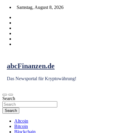
Skip
Samstag, August 8, 2026
to
content
abcFinanzen.de
Das Newsportal für Kryptowährung!
Search
Search
Altcoin
Bitcoin
Blockchain