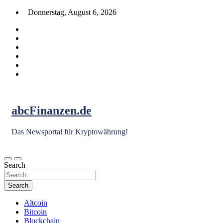
Skip
Donnerstag, August 6, 2026
to
content
abcFinanzen.de
Das Newsportal für Kryptowährung!
Search
Search
Altcoin
Bitcoin
Blockchain