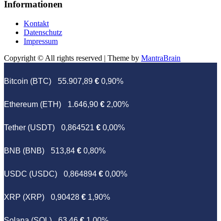
Informationen
Kontakt
Datenschutz
Impressum
Copyright © All rights reserved | Theme by
MantraBrain
Bitcoin (BTC)
55.907,89
€
0,90%
Ethereum (ETH)
1.646,90
€
2,00%
Tether (USDT)
0,864521
€
0,00%
BNB (BNB)
513,84
€
0,80%
USDC (USDC)
0,864894
€
0,00%
XRP (XRP)
0,90428
€
1,90%
Solana (SOL)
63,46
€
1,00%