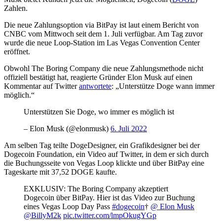
Zahlen.
Die neue Zahlungsoption via BitPay ist laut einem Bericht von
CNBC vom Mittwoch seit dem 1. Juli verfügbar. Am Tag zuvor
wurde die neue Loop-Station im Las Vegas Convention Center
eröffnet.
Obwohl The Boring Company die neue Zahlungsmethode nicht
offiziell bestätigt hat, reagierte Gründer Elon Musk auf einen
Kommentar auf Twitter
antwortete
: „Unterstütze Doge wann immer
möglich.“
Unterstützen Sie Doge, wo immer es möglich ist
– Elon Musk (@elonmusk)
6. Juli 2022
Am selben Tag teilte DogeDesigner, ein Grafikdesigner bei der
Dogecoin Foundation, ein Video auf Twitter, in dem er sich durch
die Buchungsseite von Vegas Loop klickte und über BitPay eine
Tageskarte mit 37,52 DOGE kaufte.
EXKLUSIV: The Boring Company akzeptiert
Dogecoin über BitPay. Hier ist das Video zur Buchung
eines Vegas Loop Day Pass
#dogecoin
†
@ Elon Musk
@BillyM2k
pic.twitter.com/lmpOkugYGp