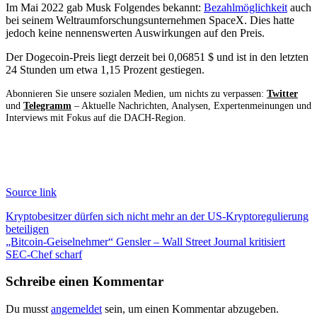
Im Mai 2022 gab Musk Folgendes bekannt:
Bezahlmöglichkeit
auch
bei seinem Weltraumforschungsunternehmen SpaceX. Dies hatte
jedoch keine nennenswerten Auswirkungen auf den Preis.
Der Dogecoin-Preis liegt derzeit bei 0,06851 $ und ist in den letzten
24 Stunden um etwa 1,15 Prozent gestiegen.
Abonnieren Sie unsere sozialen Medien, um nichts zu verpassen:
Twitter
und
Telegramm
– Aktuelle Nachrichten, Analysen, Expertenmeinungen und
Interviews mit Fokus auf die DACH-Region.
Source link
Beitragsnavigation
Kryptobesitzer dürfen sich nicht mehr an der US-Kryptoregulierung
beteiligen
„Bitcoin-Geiselnehmer“ Gensler – Wall Street Journal kritisiert
SEC-Chef scharf
Schreibe einen Kommentar
Du musst
angemeldet
sein, um einen Kommentar abzugeben.