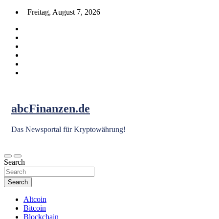
Skip
Freitag, August 7, 2026
to
content
abcFinanzen.de
Das Newsportal für Kryptowährung!
Search
Search
Altcoin
Bitcoin
Blockchain