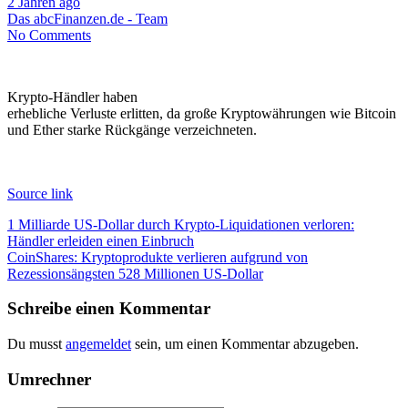
2 Jahren ago
Das abcFinanzen.de - Team
No Comments
Krypto-Händler haben
erhebliche Verluste erlitten, da große Kryptowährungen wie Bitcoin
und Ether starke Rückgänge verzeichneten.
Source link
Beitragsnavigation
1 Milliarde US-Dollar durch Krypto-Liquidationen verloren:
Händler erleiden einen Einbruch
CoinShares: Kryptoprodukte verlieren aufgrund von
Rezessionsängsten 528 Millionen US-Dollar
Schreibe einen Kommentar
Du musst
angemeldet
sein, um einen Kommentar abzugeben.
Umrechner