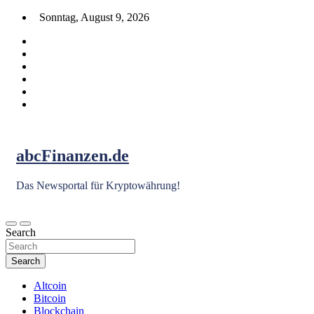
Skip
Sonntag, August 9, 2026
to
content
abcFinanzen.de
Das Newsportal für Kryptowährung!
Search
Search
Altcoin
Bitcoin
Blockchain