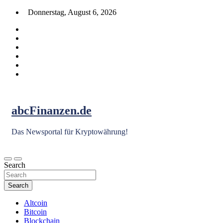
Skip
Donnerstag, August 6, 2026
to
content
abcFinanzen.de
Das Newsportal für Kryptowährung!
Search
Search
Altcoin
Bitcoin
Blockchain