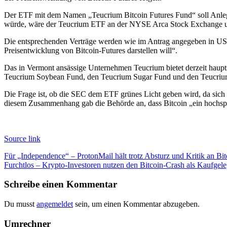
Der ETF mit dem Namen „Teucrium Bitcoin Futures Fund“ soll Anleg
würde, wäre der Teucrium ETF an der NYSE Arca Stock Exchange 
Die entsprechenden Verträge werden wie im Antrag angegeben in US-Do
Preisentwicklung von Bitcoin-Futures darstellen will“.
Das in Vermont ansässige Unternehmen Teucrium bietet derzeit haup
Teucrium Soybean Fund, den Teucrium Sugar Fund und den Teucrium
Die Frage ist, ob die SEC dem ETF grünes Licht geben wird, da sich 
diesem Zusammenhang gab die Behörde an, dass Bitcoin „ein hochspeku
Source link
Beitragsnavigation
Für „Independence“ – ProtonMail hält trotz Absturz und Kritik an Bitc
Furchtlos – Krypto-Investoren nutzen den Bitcoin-Crash als Kaufgele
Schreibe einen Kommentar
Du musst
angemeldet
sein, um einen Kommentar abzugeben.
Umrechner