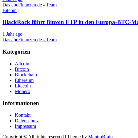
Das abcFinanzen.de - Team
Bitcoin
BlackRock führt Bitcoin ETP in den Europa-BTC-Ma
1 Jahr ago
Das abcFinanzen.de - Team
Kategorien
Altcoin
Bitcoin
Blockchain
Ethereum
Litecoin
Monero
Informationen
Kontakt
Datenschutz
Impressum
Copyright © All rights reserved | Theme by
MantraBrain