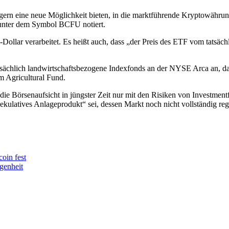
ern eine neue Möglichkeit bieten, in die marktführende Kryptowähru
unter dem Symbol BCFU notiert.
llar verarbeitet. Es heißt auch, dass „der Preis des ETF vom tatsäch
tsächlich landwirtschaftsbezogene Indexfonds an der NYSE Arca an, 
 Agricultural Fund.
die Börsenaufsicht in jüngster Zeit nur mit den Risiken von Investmen
latives Anlageprodukt“ sei, dessen Markt noch nicht vollständig regul
oin fest
genheit