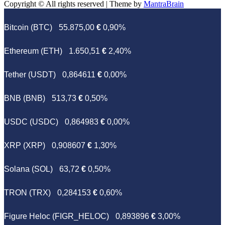
Copyright © All rights reserved | Theme by
MantraBrain
Bitcoin (BTC)
55.875,00
€
0,90%
Ethereum (ETH)
1.650,51
€
2,40%
Tether (USDT)
0,864611
€
0,00%
BNB (BNB)
513,73
€
0,50%
USDC (USDC)
0,864983
€
0,00%
XRP (XRP)
0,908607
€
1,30%
Solana (SOL)
63,72
€
0,50%
TRON (TRX)
0,284153
€
0,60%
Figure Heloc (FIGR_HELOC)
0,893896
€
3,00%