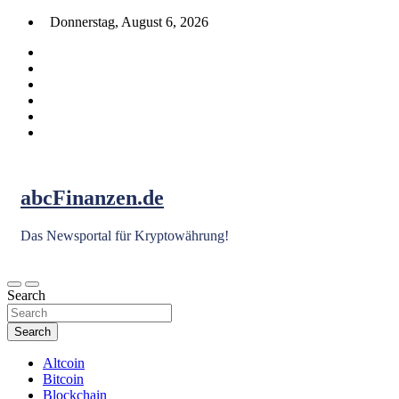
Skip
Donnerstag, August 6, 2026
to
content
abcFinanzen.de
Das Newsportal für Kryptowährung!
Search
Search
Altcoin
Bitcoin
Blockchain