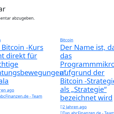
ar
entar abzugeben.
n
Bitcoin
 Bitcoin -Kurs
Der Name ist, d
t direkt für
das
chtige
Programmmikro
htungsbewegungen“
aufgrund der
ala
Bitcoin -Strategi
als „Strategie“
hren ago
bezeichnet wird
abcFinanzen.de - Team
2 Jahren ago
Das abcFinanzen.de - Tea