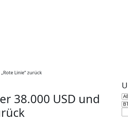
 „Rote Linie“ zurück
U
ber 38.000 USD und
urück