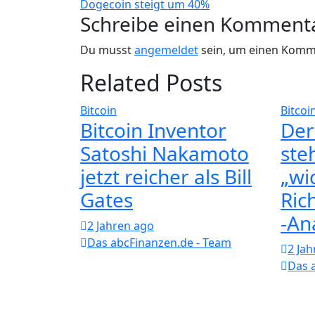
Dogecoin steigt um 40%
Schreibe einen Komment
Du musst
angemeldet
sein, um einen Komm
Related Posts
Bitcoin
Bitcoi
Bitcoin Inventor
Der
Satoshi Nakamoto
steh
jetzt reicher als Bill
„wi
Gates
Ric
-An
2 Jahren ago
Das abcFinanzen.de - Team
2 Ja
Das 