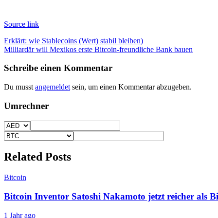
Source link
Beitragsnavigation
Erklärt: wie Stablecoins (Wert) stabil bleiben)
Milliardär will Mexikos erste Bitcoin-freundliche Bank bauen
Schreibe einen Kommentar
Du musst
angemeldet
sein, um einen Kommentar abzugeben.
Umrechner
Related Posts
Bitcoin
Bitcoin Inventor Satoshi Nakamoto jetzt reicher als Bi
1 Jahr ago