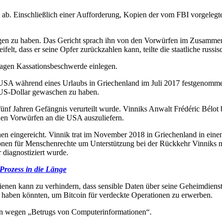
g ab. Einschließlich einer Aufforderung, Kopien der vom FBI vorgeleg
gen zu haben. Das Gericht sprach ihn von den Vorwürfen im Zusamme
ifelt, dass er seine Opfer zurückzahlen kann, teilte die staatliche russ
Tagen Kassationsbeschwerde einlegen.
r USA während eines Urlaubs in Griechenland im Juli 2017 festgenom
 US-Dollar gewaschen zu haben.
nf Jahren Gefängnis verurteilt wurde. Vinniks Anwalt Frédéric Bélot b
hen Vorwürfen an die USA auszuliefern.
n eingereicht. Vinnik trat im November 2018 in Griechenland in eine
en für Menschenrechte um Unterstützung bei der Rückkehr Vinniks na
 diagnostiziert wurde.
Prozess in die Länge
enen kann zu verhindern, dass sensible Daten über seine Geheimdienst
haben könnten, um Bitcoin für verdeckte Operationen zu erwerben.
hren wegen „Betrugs von Computerinformationen“.