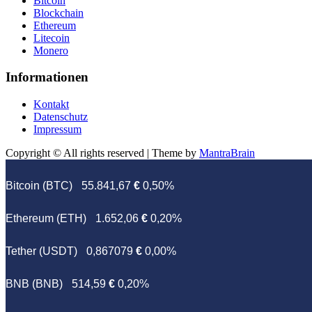
Bitcoin
Blockchain
Ethereum
Litecoin
Monero
Informationen
Kontakt
Datenschutz
Impressum
Copyright © All rights reserved | Theme by
MantraBrain
Bitcoin (BTC)
55.841,67
€
0,50%
Ethereum (ETH)
1.652,06
€
0,20%
Tether (USDT)
0,867079
€
0,00%
BNB (BNB)
514,59
€
0,20%