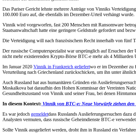
Das Pariser Gericht lehnte mehrere Anträge von Vinniks Verteidigun
100.000 Euro auf, die ebenfalls im Dezember-Urteil verhängt wurde.
Vinnik wird vorgeworfen, fast 200 Menschen mit Ransomware betro
Staatsanwaltschaft hatte eine geringere Geldstrafe gefordert und bezwe
Die Verteidigung will nach französischem Recht innerhalb von fünf 
Der russische Computerspezialist war ursprünglich auf Ersuchen de
nicht mehr existierenden Krypto-Börse BTC-e mehr als 4 Milliarden
Im Januar 2020
Vinnik in Frankreich geliefert
wo er im Dezember zu fü
Verurteilung nach Griechenland zurückschicken, um ihn unter ähnlic
Auch Russland hat aus humanitären Gründen ein Auslieferungsersuche
Moskalkova bat daraufhin den Hohen Kommissar der Vereinten Nation
Gesundheitszustand von Vinnik und seiner Frau, bei denen Hirntumor
In diesem Kontext:
Vinnik von BTC-e: Neue Vorwürfe ziehen den 
Es war jedoch
gemeldet
dass Russlands Auslieferungsersuchen dazu di
Analysten vermuten, dass russische Geheimdienste BTC-e verwendet 
Sollte Vinnik ausgeliefert werden, droht ihm in Russland ein Verfa