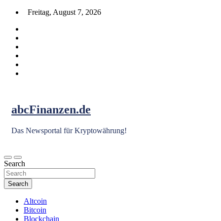
Skip
Freitag, August 7, 2026
to
content
abcFinanzen.de
Das Newsportal für Kryptowährung!
Search
Search
Altcoin
Bitcoin
Blockchain