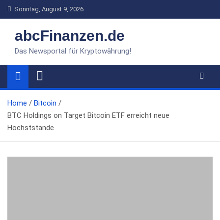
Skip
Sonntag, August 9, 2026
to
content
abcFinanzen.de
Das Newsportal für Kryptowährung!
Home
Bitcoin
BTC Holdings on Target Bitcoin ETF erreicht neue
Höchststände