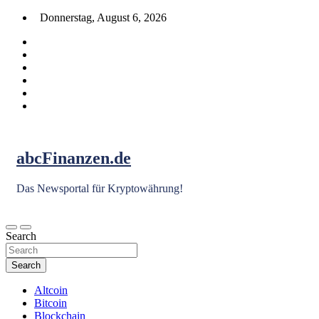
Skip
Donnerstag, August 6, 2026
to
content
abcFinanzen.de
Das Newsportal für Kryptowährung!
Search
Search
Altcoin
Bitcoin
Blockchain