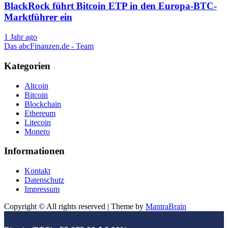
BlackRock führt Bitcoin ETP in den Europa-BTC-
Marktführer ein
1 Jahr ago
Das abcFinanzen.de - Team
Kategorien
Altcoin
Bitcoin
Blockchain
Ethereum
Litecoin
Monero
Informationen
Kontakt
Datenschutz
Impressum
Copyright © All rights reserved | Theme by
MantraBrain