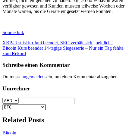
würden, nicht eingehalten zu haben. Nur 50-60 % davon wären
verfügbar gewesen und Kunden mussten teilweise Wochen oder
Monate warten, bis die Geräte eingesetzt werden konnten.
Source link
Beitragsnavigation
XRP-Test ist im Juni beendet, SEC verhält sich „peinlich“
Bitcoin Kurs beendet 14-tägige Siegesserie – Nur ein Tag fehlte
zum Rekord
Schreibe einen Kommentar
Du musst
angemeldet
sein, um einen Kommentar abzugeben.
Umrechner
Related Posts
Bitcoin