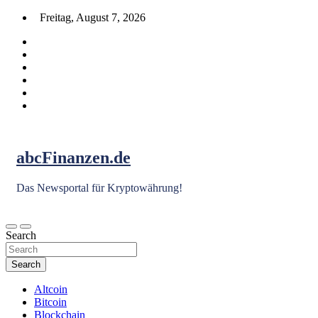
Skip
Freitag, August 7, 2026
to
content
abcFinanzen.de
Das Newsportal für Kryptowährung!
Search
Search
Altcoin
Bitcoin
Blockchain