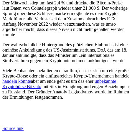
Der Mittwoch stieg um fast 2,4 % und drückte die Bitcoin-Preise
laut Daten von Cointelegraph wieder unter 21.000 $. Der vorherige
Sprung über diese Schlüsselmarke ermöglichte es dem Krypto-
Marktführer, alle Verluste seit dem Zusammenbruch des FTX
Anfang November 2022 wieder wettzumachen, was es umso
ärgerlicher macht, dass dieses Niveau nicht mehr gehalten werden
konnte.
Der wahrscheinliche Hintergrund des plötzlichen Einbruchs ist eine
ominöse Ankündigung des US-Justizministeriums, DoJ, das am 18.
Januar ankündigte, dass das Ministerium „ein internationales
Strafverfahren gegen ein Kryptounternehmen ankündigen“ werde.
Viele Beobachter spekulierten daraufhin, dass es sich um eine große
Krypto-Börse oder ein einflussreiches Krypto-Unternehmen handele
handeln könnte
aber am ende geht es um das eher
unbekannte
Kryptobörse Bitzlato
mit Sitz in Hongkong und engen Beziehungen
zu Russland. Der Gründer Anatoly Legkodymov wurde im Rahmen
der Ermittlungen festgenommen.
Source link