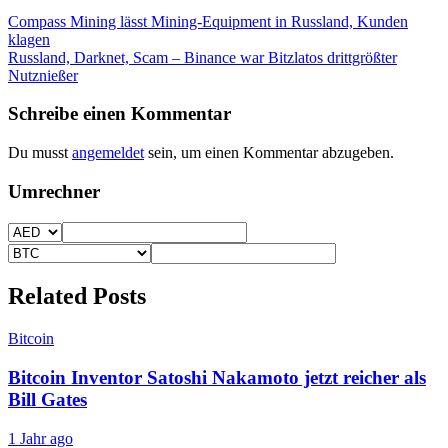
Beitragsnavigation
Compass Mining lässt Mining-Equipment in Russland, Kunden
klagen
Russland, Darknet, Scam – Binance war Bitzlatos drittgrößter
Nutznießer
Schreibe einen Kommentar
Du musst
angemeldet
sein, um einen Kommentar abzugeben.
Umrechner
Related Posts
Bitcoin
Bitcoin Inventor Satoshi Nakamoto jetzt reicher als
Bill Gates
1 Jahr ago