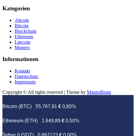
Kategorien
Altcoin
Bitcoin
Blockchain
Ethereum
Litecoin
Monero
Informationen
Kontakt
Datenschutz
Impressum
Copyright © All rights reserved | Theme by
MantraBrain
Bitcoin (BTC)
55.767,91
€
0,80%
Ethereum (ETH)
1.649,89
€
0,50%
Tether (USDT)
0,867123
€
0,00%