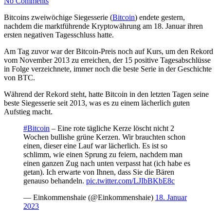
No Comments
Bitcoins zweiwöchige Siegesserie (
Bitcoin
) endete gestern,
nachdem die marktführende Kryptowährung am 18. Januar ihren
ersten negativen Tagesschluss hatte.
Am Tag zuvor war der Bitcoin-Preis noch auf Kurs, um den Rekord
vom November 2013 zu erreichen, der 15 positive Tagesabschlüsse
in Folge verzeichnete, immer noch die beste Serie in der Geschichte
von BTC.
Während der Rekord steht, hatte Bitcoin in den letzten Tagen seine
beste Siegesserie seit 2013, was es zu einem lächerlich guten
Aufstieg macht.
#Bitcoin
– Eine rote tägliche Kerze löscht nicht 2
Wochen bullishe grüne Kerzen. Wir brauchten schon
einen, dieser eine Lauf war lächerlich. Es ist so
schlimm, wie einen Sprung zu feiern, nachdem man
einen ganzen Zug nach unten verpasst hat (ich habe es
getan). Ich erwarte von Ihnen, dass Sie die Bären
genauso behandeln.
pic.twitter.com/LJIbBKbE8c
— Einkommenshaie (@Einkommenshaie)
18. Januar
2023