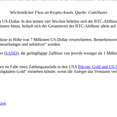
Wöchentlicher Fluss an Krypto-Assets. Quelle: CoinShares
en US-Dollar. In den letzten vier Wochen beliefen sich die BTC-Abflüss
ionen hinzu, beläuft sich der Gesamtwert der BTC-Abflüsse allein auf
bflüsse in Höhe von 7 Millionen US-Dollar verzeichneten. Bemerkenswer
teuerlustiger und selektiver“ werden.
ox (
SAND
), die geringfügige Zuflüsse von jeweils weniger als 1 Mill
en im Falle eines Zahlungsausfalls in den USA
Bitcoin, Gold und US-S
s „digitalem Gold“ entstehen könnte, wenn die Anleger das Vertrauen ve
tzen