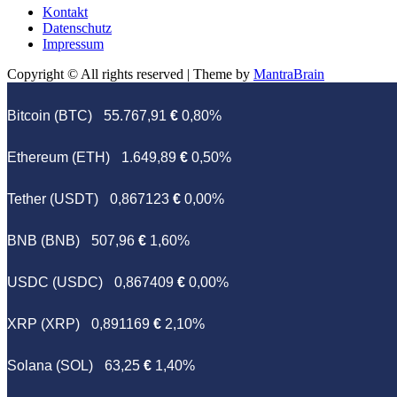
Kontakt
Datenschutz
Impressum
Copyright © All rights reserved | Theme by
MantraBrain
Bitcoin (BTC)
55.767,91
€
0,80%
Ethereum (ETH)
1.649,89
€
0,50%
Tether (USDT)
0,867123
€
0,00%
BNB (BNB)
507,96
€
1,60%
USDC (USDC)
0,867409
€
0,00%
XRP (XRP)
0,891169
€
2,10%
Solana (SOL)
63,25
€
1,40%