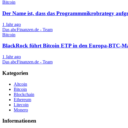
Bitcoin
Der Name ist, dass das Programmmikrobrategy aufgrun
1 Jahr ago
Das abcFinanzen.de - Team
Bitcoin
BlackRock führt Bitcoin ETP in den Europa-BTC-Ma
1 Jahr ago
Das abcFinanzen.de - Team
Kategorien
Altcoin
Bitcoin
Blockchain
Ethereum
Litecoin
Monero
Informationen