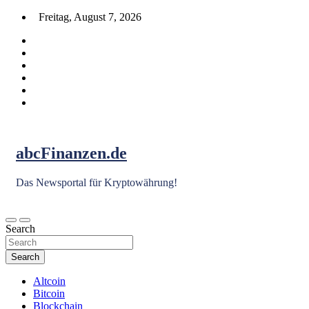
Skip
Freitag, August 7, 2026
to
content
abcFinanzen.de
Das Newsportal für Kryptowährung!
Search
Search
Altcoin
Bitcoin
Blockchain