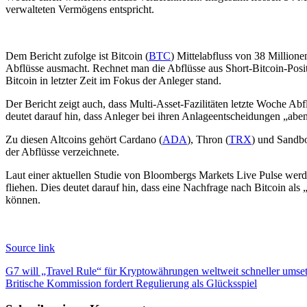
verwalteten Vermögens entspricht.
Dem Bericht zufolge ist Bitcoin (
BTC
) Mittelabfluss von 38 Million
Abflüsse ausmacht. Rechnet man die Abflüsse aus Short-Bitcoin-Posit
Bitcoin in letzter Zeit im Fokus der Anleger stand.
Der Bericht zeigt auch, dass Multi-Asset-Fazilitäten letzte Woche A
deutet darauf hin, dass Anleger bei ihren Anlageentscheidungen „aben
Zu diesen Altcoins gehört Cardano (
ADA
), Thron (
TRX
) und Sandb
der Abflüsse verzeichnete.
Laut einer aktuellen Studie von Bloombergs Markets Live Pulse werd
fliehen. Dies deutet darauf hin, dass eine Nachfrage nach Bitcoin al
können.
Source link
Beitragsnavigation
G7 will „Travel Rule“ für Kryptowährungen weltweit schneller umse
Britische Kommission fordert Regulierung als Glücksspiel