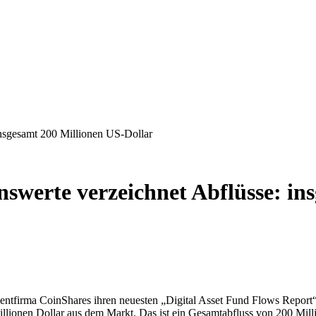
insgesamt 200 Millionen US-Dollar
nswerte verzeichnet Abflüsse: in
entfirma CoinShares ihren neuesten „Digital Asset Fund Flows Repor
illionen Dollar aus dem Markt. Das ist ein Gesamtabfluss von 200 Mil