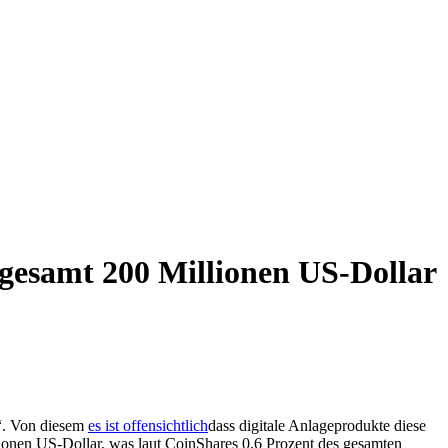
sgesamt 200 Millionen US-Dollar
t“. Von diesem
es ist offensichtlich
dass digitale Anlageprodukte diese
lionen US-Dollar, was laut CoinShares 0,6 Prozent des gesamten