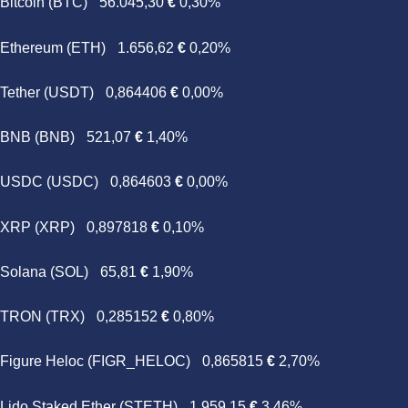
Bitcoin (BTC)
56.045,30
€
0,30%
Ethereum (ETH)
1.656,62
€
0,20%
Tether (USDT)
0,864406
€
0,00%
BNB (BNB)
521,07
€
1,40%
USDC (USDC)
0,864603
€
0,00%
XRP (XRP)
0,897818
€
0,10%
Solana (SOL)
65,81
€
1,90%
TRON (TRX)
0,285152
€
0,80%
Figure Heloc (FIGR_HELOC)
0,865815
€
2,70%
Lido Staked Ether (STETH)
1.959,15
€
3,46%