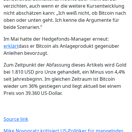
verzichten, auch wenn er die weitere Kursentwicklung
nicht abschätzen kann: „Ich weiß nicht, ob Bitcoin nach
oben oder unten geht. Ich kenne die Argumente für
beide Szenarien.“
Im Mai hatte der Hedgefonds-Manager erneut:
erklärt
dass er Bitcoin als Anlageprodukt gegenüber
Anleihen bevorzugt.
Zum Zeitpunkt der Abfassung dieses Artikels wird Gold
bei 1.810 USD pro Unze gehandelt, ein Minus von 4,4%
seit Jahresbeginn. Im gleichen Zeitraum ist Bitcoin
wieder um 36% gestiegen und liegt aktuell bei einem
Preis von 39.360 US-Dollar.
Source link
Beitragsnavigation
Mike Novogratz kritisiert US-Politiker für mangelndes