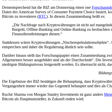
Dementsprechend hat die BIZ am Donnerstag einen one
Forschungsb
Daten des American Survey of Consumer Payment Choice basiert, ko
Bitcoin zu investieren (
BTC
). In diesem Zusammenhang heißt es:
„Die Nachfrage nach Kryptowährungen ist nicht auf mangelnde
Bargeld, Offline-Banking und Online-Banking zu beobachten is
Finanzdienstleistungen dienen.“
Stattdessen wären Kryptowährungen „Nischenspekulationsobjekte“. Au
entsprechen und daher die Regulierung ähnlich sein sollte.
Darüber hinaus stellt das Forschungspapier einen Zusammenhang zwi
Allgemeinen besser ausgebildet sind als der Durchschnitt“. Die Inve
niedrigste Bildungsniveau festgestellt werden. Es überrascht nicht, d
Bildung
Die Ergebnisse der BIZ bestätigen die Behauptung, dass Kryptowähru
Vergangenheit immer wieder das Gegenteil behauptet und dies als Ch
Ruchir Sharma von Morgan Stanley Investments ist ganz anders
Mei
Bitcoin als Hauptnutznießer, in Zukunft enden wird.