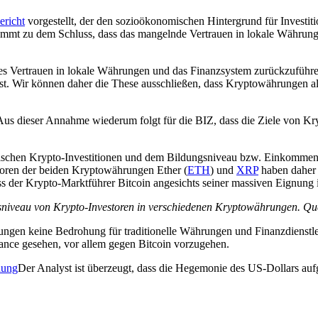
ericht
vorgestellt, der den sozioökonomischen Hintergrund für Investi
mmt zu dem Schluss, dass das mangelnde Vertrauen in lokale Währung
s Vertrauen in lokale Währungen und das Finanzsystem zurückzuführen
t. Wir können daher die These ausschließen, dass Kryptowährungen al
s dieser Annahme wiederum folgt für die BIZ, dass die Ziele von Kry
schen Krypto-Investitionen und dem Bildungsniveau bzw. Einkommen de
storen der beiden Kryptowährungen Ether (
ETH
) und
XRP
haben daher 
ass der Krypto-Marktführer Bitcoin angesichts seiner massiven Eignung i
sniveau von Krypto-Investoren in verschiedenen Kryptowährungen. Que
ngen keine Bedrohung für traditionelle Währungen und Finanzdienstlei
ance gesehen, vor allem gegen Bitcoin vorzugehen.
nung
Der Analyst ist überzeugt, dass die Hegemonie des US-Dollars auf