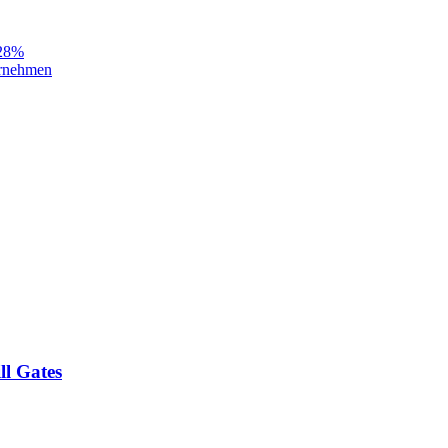
 28%
ternehmen
ll Gates