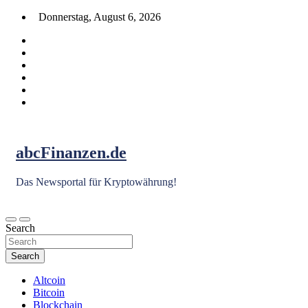
Skip
Donnerstag, August 6, 2026
to
content
abcFinanzen.de
Das Newsportal für Kryptowährung!
Search
Search
Altcoin
Bitcoin
Blockchain