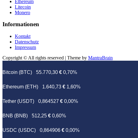
Ethereum
Litecoin
Monero
Informationen
Kontakt
Datenschutz
Impressum
Copyright © All rights reserved | Theme by
MantraBrain
Bitcoin (BTC)
55.770,30
€
0,70%
Ethereum (ETH)
1.640,73
€
1,60%
Tether (USDT)
0,864527
€
0,00%
BNB (BNB)
512,25
€
0,60%
USDC (USDC)
0,864906
€
0,00%