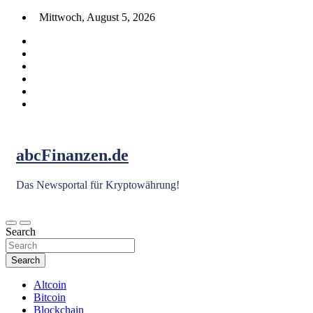
Skip
Mittwoch, August 5, 2026
to
content
abcFinanzen.de
Das Newsportal für Kryptowährung!
Search
Search
Altcoin
Bitcoin
Blockchain