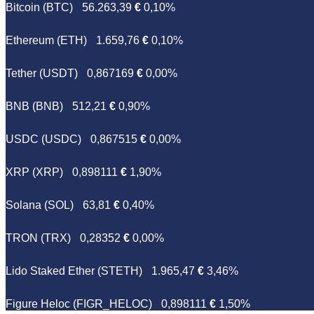
Bitcoin (BTC)
56.263,39
€
0,10%
Ethereum (ETH)
1.659,76
€
0,10%
Tether (USDT)
0,867169
€
0,00%
BNB (BNB)
512,21
€
0,90%
USDC (USDC)
0,867515
€
0,00%
XRP (XRP)
0,898111
€
1,90%
Solana (SOL)
63,81
€
0,40%
TRON (TRX)
0,28352
€
0,00%
Lido Staked Ether (STETH)
1.965,47
€
3,46%
Figure Heloc (FIGR_HELOC)
0,898111
€
1,50%