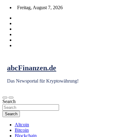
Skip
Freitag, August 7, 2026
to
content
abcFinanzen.de
Das Newsportal für Kryptowährung!
Search
Search
Altcoin
Bitcoin
Blockchain